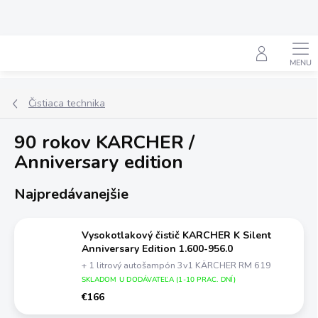
Prejsť
na
obsah
Hľadať
Čistiaca technika
90 rokov KARCHER /
Anniversary edition
Najpredávanejšie
Vysokotlakový čistič KARCHER K Silent
Anniversary Edition 1.600-956.0
+ 1 litrový autošampón 3v1 KÄRCHER RM 619
SKLADOM U DODÁVATEĽA (1-10 PRAC. DNÍ)
€166