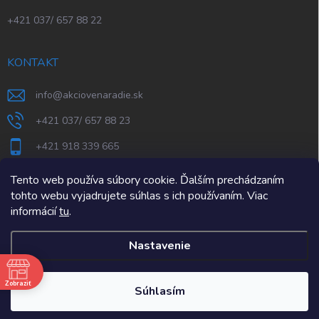
+421 037/ 657 88 22
KONTAKT
info
@
akciovenaradie.sk
+421 037/ 657 88 23
+421 918 339 665
STEPS Nitra
Tento web používa súbory cookie. Ďalším prechádzaním
tohto webu vyjadrujete súhlas s ich používaním. Viac
informácií
tu
.
Nastavenie
e
Zobraziť
Copyright 2026
AkcioveNaradie.sk
. Všetky práva vyhradené.
Súhlasím
Vytvoril Shoptet Premium