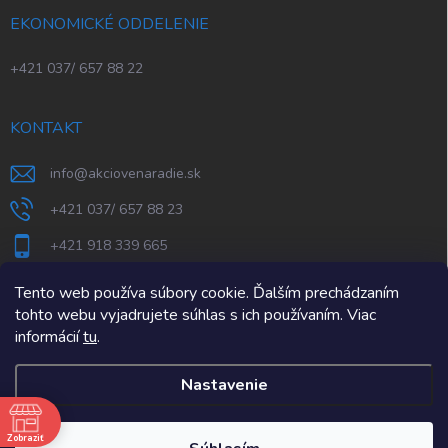
EKONOMICKÉ ODDELENIE
+421 037/ 657 88 22
KONTAKT
info
@
akciovenaradie.sk
+421 037/ 657 88 23
+421 918 339 665
STEPS Nitra
Tento web používa súbory cookie. Ďalším prechádzaním
tohto webu vyjadrujete súhlas s ich používaním. Viac
informácií
tu
.
Nastavenie
e
Zobraziť
Copyright 2026
AkcioveNaradie.sk
. Všetky práva vyhradené.