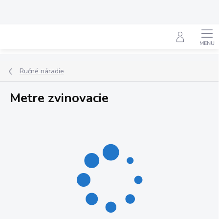
Prejsť
na
obsah
Hľadať
Ručné náradie
Metre zvinovacie