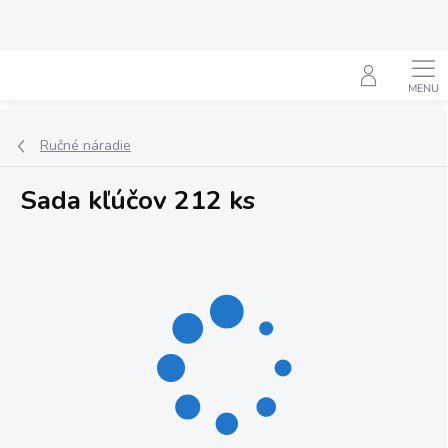
Prejsť
na
obsah
Hľadať
Ručné náradie
Sada kľúčov 212 ks