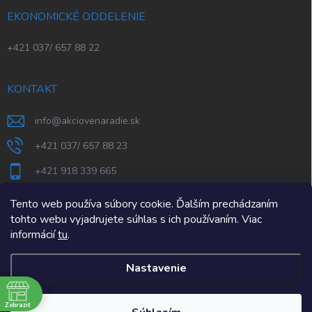
EKONOMICKÉ ODDELENIE
+421 037/ 657 88 22
KONTAKT
info
@
akciovenaradie.sk
+421 037/ 657 88 23
+421 918 339 665
STEPS Nitra
Tento web používa súbory cookie. Ďalším prechádzaním
tohto webu vyjadrujete súhlas s ich používaním. Viac
informácií
tu
.
Nastavenie
e
Zobraziť
Copyright 2026
AkcioveNaradie.sk
. Všetky práva vyhradené.