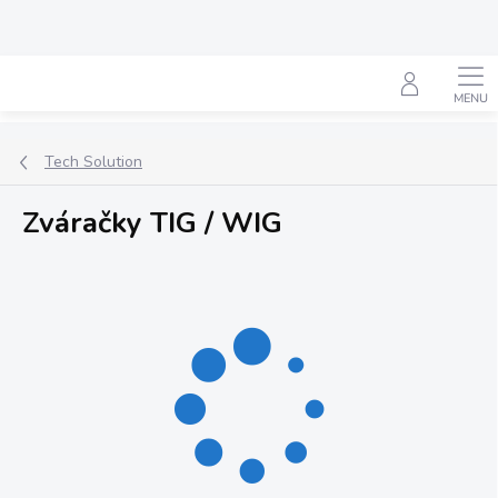
Prejsť
na
obsah
Hľadať
Tech Solution
Zváračky TIG / WIG