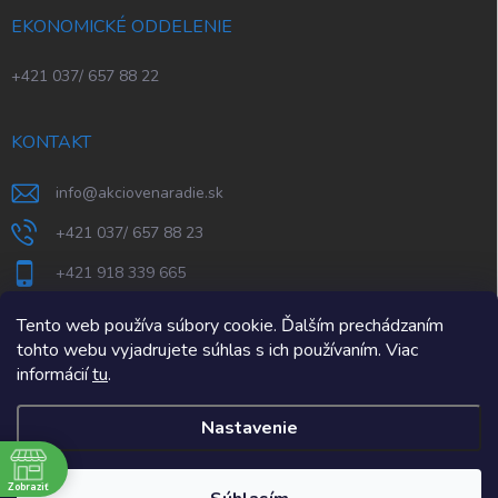
EKONOMICKÉ ODDELENIE
+421 037/ 657 88 22
KONTAKT
info
@
akciovenaradie.sk
+421 037/ 657 88 23
+421 918 339 665
STEPS Nitra
Tento web používa súbory cookie. Ďalším prechádzaním
tohto webu vyjadrujete súhlas s ich používaním. Viac
informácií
tu
.
Nastavenie
e
Zobraziť
Copyright 2026
AkcioveNaradie.sk
. Všetky práva vyhradené.