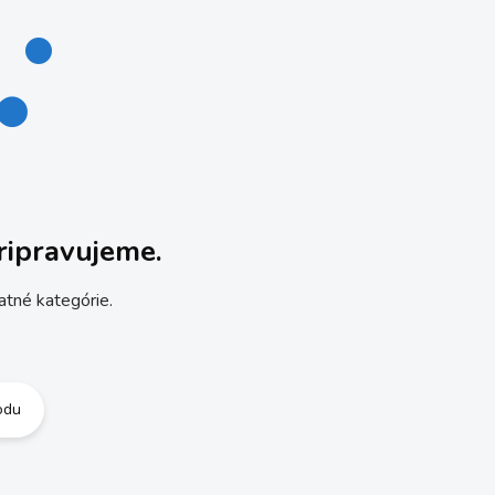
ripravujeme.
atné kategórie.
odu