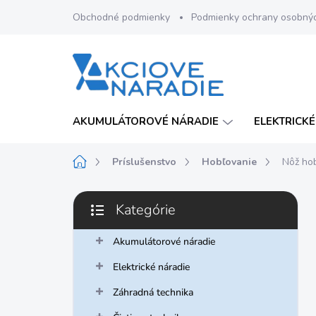
Prejsť
Obchodné podmienky
Podmienky ochrany osobný
na
obsah
AKUMULÁTOROVÉ NÁRADIE
ELEKTRICKÉ
Domov
Príslušenstvo
Hobľovanie
Nôž ho
B
Kategórie
o
Preskočiť
č
kategórie
n
Akumulátorové náradie
ý
Elektrické náradie
p
a
Záhradná technika
n