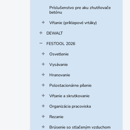
Príslušenstvo pre aku zhutňovače
betónu
Vŕtanie (príklepové vrtáky)
DEWALT
FESTOOL 2026
Osvetlenie
Vysávanie
Hranovanie
Polostacionárne pílenie
Vŕtanie a skrutkovanie
Organizácia pracoviska
Rezanie
Brúsenie so stlačeným vzduchom