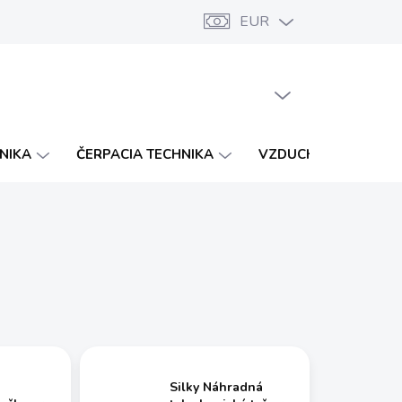
EUR
Značky
Katalógy
Vernostný program
PRÁZDNY KOŠÍK
NÁKUPNÝ
KOŠÍK
HNIKA
ČERPACIA TECHNIKA
VZDUCHOTECHNIKA
Silky Náhradná