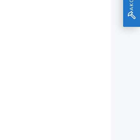
Hayauchi
€11
€8,94 bez DPH
Do košíka
I327006
KSI327001