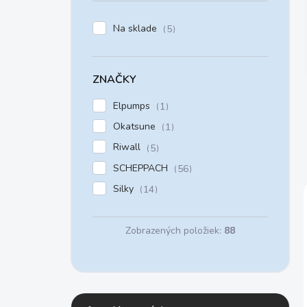
e
l
Na sklade
5
ZNAČKY
Elpumps
1
Okatsune
1
Riwall
5
SCHEPPACH
56
Silky
14
Zobrazených položiek:
88