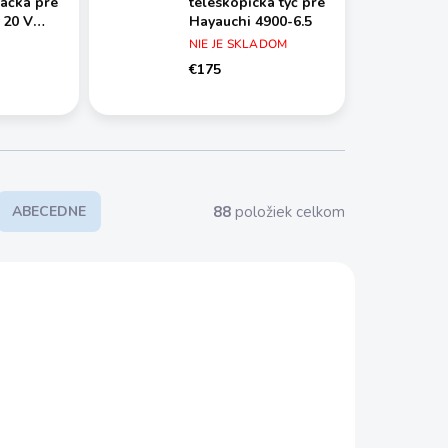
jačka pre
teleskopická tyč pre
 20 V
Hayauchi 4900-6.5
all PRO
NIE JE SKLADOM
WIN
€175
88
položiek celkom
ABECEDNE
C00141
KSI017640