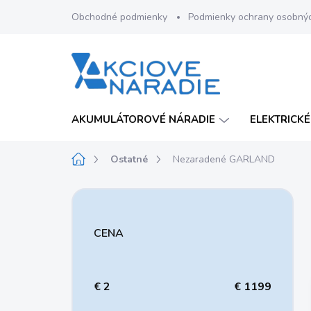
Prejsť
Obchodné podmienky
Podmienky ochrany osobný
na
obsah
AKUMULÁTOROVÉ NÁRADIE
ELEKTRICKÉ
Domov
Ostatné
Nezaradené GARLAND
B
o
č
CENA
n
ý
p
a
€
2
€
1199
n