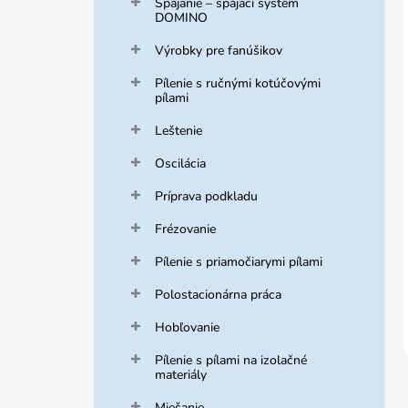
Spájanie – spájací systém
DOMINO
Výrobky pre fanúšikov
Pílenie s ručnými kotúčovými
pílami
Leštenie
Oscilácia
Príprava podkladu
Frézovanie
Pílenie s priamočiarymi pílami
Polostacionárna práca
Hobľovanie
Pílenie s pílami na izolačné
materiály
Miešanie