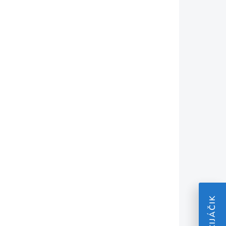
(nový model)
I345727
KZSI1770493
ĽA (1-5
SKLADOM U DODÁVATEĽA (1-5
C. DNÍ)
PRAC. DNÍ)
AKCIJÁČIK
pre
Silky Gumová
70-10
koncovka pro
teleskopické pily