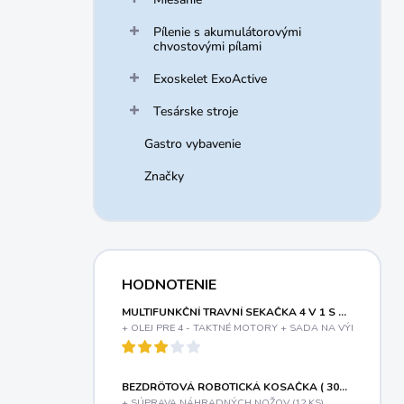
Pílenie s akumulátorovými
chvostovými pílami
Exoskelet ExoActive
Tesárske stroje
Gastro vybavenie
Značky
HODNOTENIE
MULTIFUNKČNÍ TRAVNÍ SEKAČKA 4 V 1 S BENZINOVÝM MOTOREM A VARIABILNÍM POJEZDEM RIWALL PRO RPM 5155 V PRO
+ OLEJ PRE 4 - TAKTNÉ MOTORY + SADA NA VÝMENU OLE
BEZDRÔTOVÁ ROBOTICKÁ KOSAČKA ( 300 M2 ) MOVA VIAX 300
+ SÚPRAVA NÁHRADNÝCH NOŽOV (12 KS)