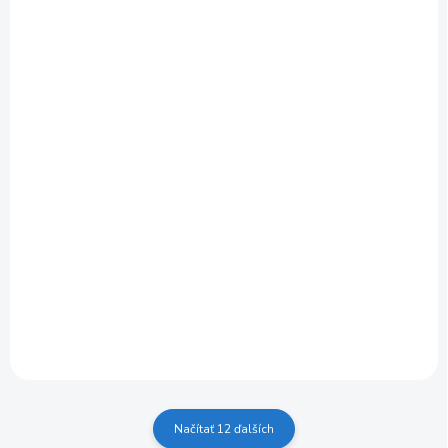
SKLADOM U DODÁVATEĽA (1-10 PRAC. DNÍ)
domáca vodáreň KARCHER BP 4.900 HOME
€292
Do košíka
€237,40 bez DPH
>>FORMULÁR NA 5 ROČNÚ ZÁRUKU
Načítať 12 ďalších