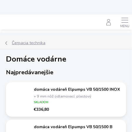
Prejsť
na
obsah
Hľadať
Čerpacia technika
Domáce vodárne
Najpredávanejšie
domáca vodáreň Elpumps VB 50/1500 INOX
+ 9 mm nôž odlamovací, plastový
SKLADOM
€336,80
domáca vodáreň Elpumps VB 50/1500 B