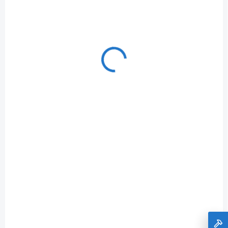
domácí vodárna 1200 W s předfiltrem Riwall
PRO REHS 1224 F
+ 9 mm nôž odlamovací, plastový
€125
Do košíka
€101,63 bez DPH
domácí vodárna 1200 W s předfiltrem
+ DARČEK ZDARMA
VB 25/1500 B
ZADARMO