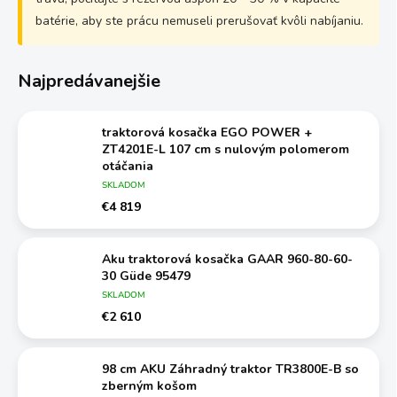
batérie, aby ste prácu nemuseli prerušovať kvôli nabíjaniu.
Najpredávanejšie
traktorová kosačka EGO POWER +
ZT4201E-L 107 cm s nulovým polomerom
otáčania
+ 9 mm nôž odlamovací, plastový
SKLADOM
€4 819
Aku traktorová kosačka GAAR 960-80-60-
30 Güde 95479
SKLADOM
€2 610
98 cm AKU Záhradný traktor TR3800E-B so
zberným košom