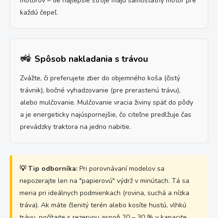
motorov – tie najlepšie stroje majú samostatný motor pre
každú čepeľ.
🚜
Spôsob nakladania s trávou
Zvážte, či preferujete zber do objemného koša (čistý
trávnik), bočné vyhadzovanie (pre prerastenú trávu),
alebo mulčovanie. Mulčovanie vracia živiny späť do pôdy
a je energeticky najúspornejšie, čo citeľne predlžuje čas
prevádzky traktora na jedno nabitie.
💡 Tip odborníka:
Pri porovnávaní modelov sa
nepozerajte len na "papierovú" výdrž v minútach. Tá sa
meria pri ideálnych podmienkach (rovina, suchá a nízka
tráva). Ak máte členitý terén alebo kosíte hustú, vlhkú
trávu, počítajte s rezervou aspoň 20 – 30 % v kapacite