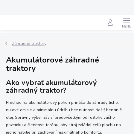
Prejsť
na
obsah
Hľadať
Záhradné traktory
Akumulátorové záhradné
traktory
Ako vybrať akumulátorový
záhradný traktor?
Prechod na akumulátorový pohon prináša do záhrady ticho,
nulové emisie a minimálnu údržbu bez nutnosti riešiť benzín či
olej. Správny výber závisí predovšetkým od rozlohy vášho
pozemku a členitosti terénu, aby stroj zvládol celú plochu na
jedno nabitie pri zachovaní maximálneho komfortu.