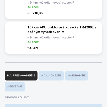
+ 9 mm nôž odlamovací, plastový
SKLADOM
€6 238,96
107 cm AKU traktorová kosačka TR4200E s
bočným vyhadzovaním
+ 9 mm nôž odlamovací, plastový
SKLADOM
€4 209
R
a
NAJPREDÁVANEJŠIE
NAJLACNEJŠIE
NAJDRAHŠIE
d
e
ABECEDNE
n
i
8
položiek celkom
e
p