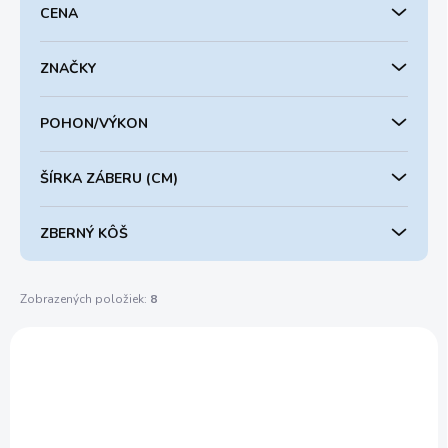
CENA
r
o
d
ZNAČKY
u
k
POHON/VÝKON
t
o
v
ŠÍRKA ZÁBERU (CM)
ZBERNÝ KÔŠ
Zobrazených položiek:
8
V
ý
+ DARČEK ZDARMA
ZT4201E-L
p
AKCIA
i
DARČEK !!!
ZADARMO
s
p