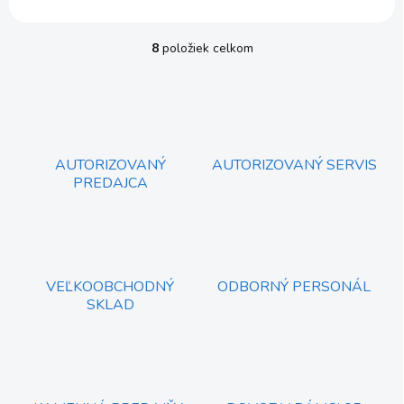
8
položiek celkom
O
v
l
á
d
a
c
AUTORIZOVANÝ
AUTORIZOVANÝ SERVIS
i
PREDAJCA
e
p
r
v
k
y
VEĽKOOBCHODNÝ
ODBORNÝ PERSONÁL
v
SKLAD
ý
p
i
s
u