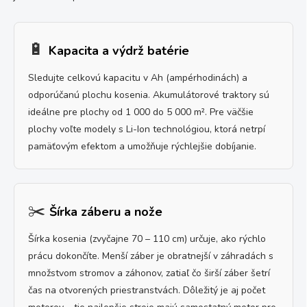
🔋
Kapacita a výdrž batérie
Sledujte celkovú kapacitu v Ah (ampérhodinách) a
odporúčanú plochu kosenia. Akumulátorové traktory sú
ideálne pre plochy od 1 000 do 5 000 m². Pre väčšie
plochy voľte modely s Li-Ion technológiou, ktorá netrpí
pamäťovým efektom a umožňuje rýchlejšie dobíjanie.
✂️
Šírka záberu a nože
Šírka kosenia (zvyčajne 70 – 110 cm) určuje, ako rýchlo
prácu dokončíte. Menší záber je obratnejší v záhradách s
množstvom stromov a záhonov, zatiaľ čo širší záber šetrí
čas na otvorených priestranstvách. Dôležitý je aj počet