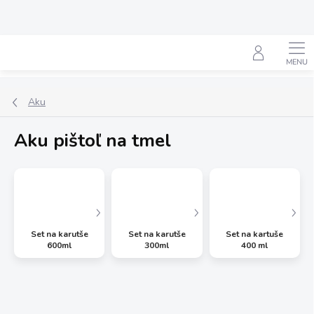
Prejsť
na
obsah
Hľadať
Aku
Aku pištoľ na tmel
Set na karutše
Set na karutše
Set na kartuše
600ml
300ml
400 ml