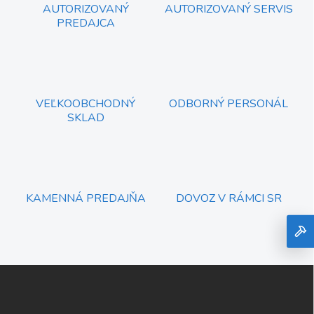
AUTORIZOVANÝ
AUTORIZOVANÝ SERVIS
PREDAJCA
VEĽKOOBCHODNÝ
ODBORNÝ PERSONÁL
SKLAD
KAMENNÁ PREDAJŇA
DOVOZ V RÁMCI SR
Z
á
p