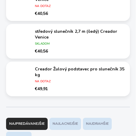
NA DOTAZ
€40,56
středový slunečník 2,7 m (šedý) Creador
Venice
SKLADOM
€40,56
Creador Žulový podstavec pro slunečník 35
kg
NA DOTAZ
€49,91
R
a
NAJPREDÁVANEJŠIE
NAJLACNEJŠIE
NAJDRAHŠIE
d