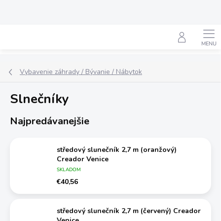
Prejsť
na
obsah
Hľadať
Vybavenie záhrady / Bývanie / Nábytok
Slnečníky
Najpredávanejšie
středový slunečník 2,7 m (oranžový)
Creador Venice
SKLADOM
€40,56
středový slunečník 2,7 m (červený) Creador
Venice