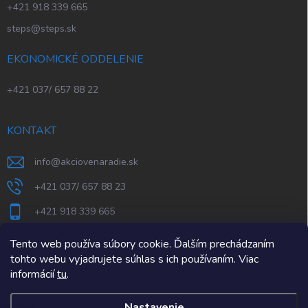
+421 918 339 665
steps@steps.sk
EKONOMICKÉ ODDELENIE
+421 037/ 657 88 22
KONTAKT
info
@
akciovenaradie.sk
+421 037/ 657 88 23
+421 918 339 665
STEPS Nitra
Tento web používa súbory cookie. Ďalším prechádzaním
tohto webu vyjadrujete súhlas s ich používaním. Viac
informácií
tu
.
Nastavenie