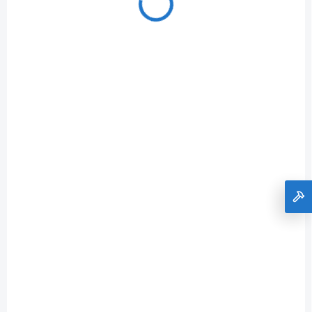
MYA-010-GREY
ZADARMO
SKLADOM
středový slunečník 2,7 m (šedý) Creador Venice