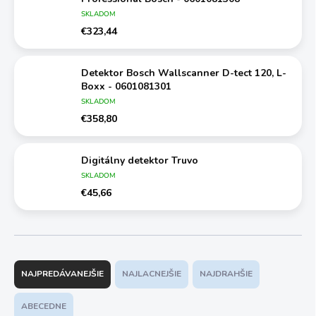
SKLADOM
€323,44
Detektor Bosch Wallscanner D-tect 120, L-
Boxx - 0601081301
SKLADOM
€358,80
Digitálny detektor Truvo
SKLADOM
€45,66
R
a
NAJPREDÁVANEJŠIE
NAJLACNEJŠIE
NAJDRAHŠIE
d
e
ABECEDNE