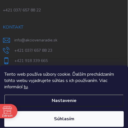
+421 037/ 657 88 22
KONTAKT
info
@
akciovenaradie.sk
+421 037/ 657 88 23
+421 918 339 665
STEPS Nitra
Tento web používa súbory cookie. Ďalším prechádzaním
tohto webu vyjadrujete súhlas s ich používaním. Viac
informácií
tu
.
Nastavenie
e
Zobraziť
Copyright 2026
AkcioveNaradie.sk
. Všetky práva vyhradené.
Súhlasím
Vytvoril Shoptet Premium