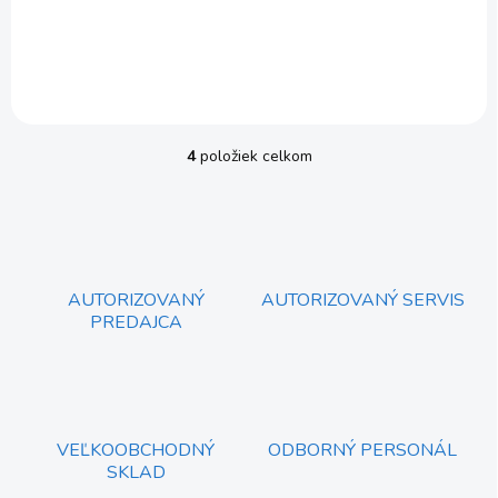
€45,66
Do košíka
€37,12 bez DPH
4
položiek celkom
O
v
l
á
d
a
c
AUTORIZOVANÝ
AUTORIZOVANÝ SERVIS
i
PREDAJCA
e
p
r
v
k
y
VEĽKOOBCHODNÝ
ODBORNÝ PERSONÁL
v
SKLAD
ý