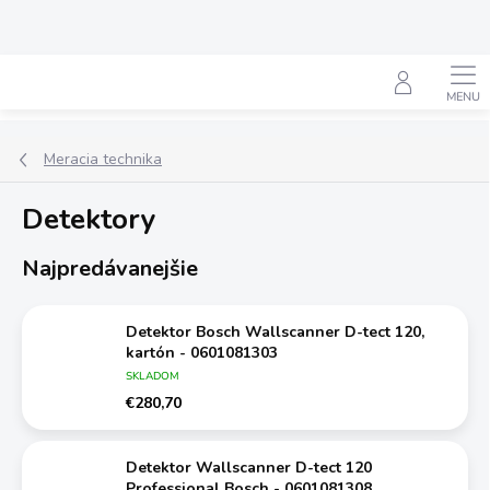
Prejsť
na
obsah
Hľadať
Meracia technika
Detektory
Najpredávanejšie
Detektor Bosch Wallscanner D-tect 120,
kartón - 0601081303
SKLADOM
€280,70
Detektor Wallscanner D-tect 120
Professional Bosch - 0601081308