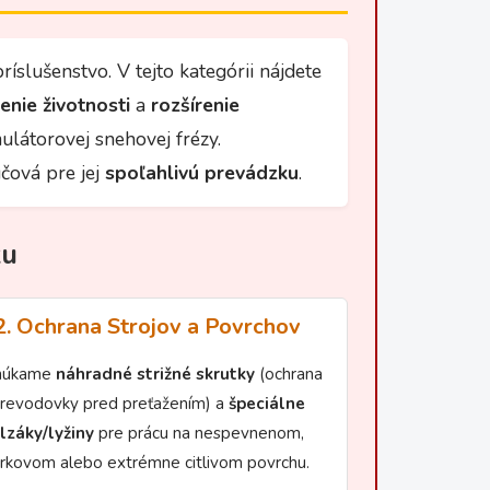
ríslušenstvo. V tejto kategórii nájdete
enie životnosti
a
rozšírenie
ulátorovej snehovej frézy.
účová pre jej
spoľahlivú prevádzku
.
zu
2. Ochrana Strojov a Povrchov
núkame
náhradné strižné skrutky
(ochrana
revodovky pred preťažením) a
špeciálne
lzáky/lyžiny
pre prácu na nespevnenom,
trkovom alebo extrémne citlivom povrchu.