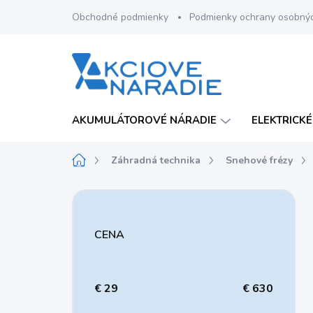
Prejsť
Obchodné podmienky
Podmienky ochrany osobný
na
obsah
AKUMULÁTOROVÉ NÁRADIE
ELEKTRICKÉ
Domov
Záhradná technika
Snehové frézy
B
o
č
CENA
n
ý
p
a
€
29
€
630
n