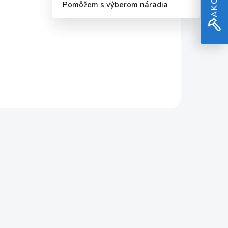
Pomôžem s výberom náradia
Do košíka
Snehové reťaze pre
benzínové frézy GSF 1700.