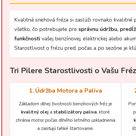
Kvalitná snehová fréza si zaslúži rovnako kvalitné p
všetko, čo potrebujete pre
správnu údržbu, predĺž
funkčnosti
vašej benzínovej, elektrickej alebo akum
Starostlivosť o frézu pred, počas a po sezóne je kľ
Tri Pilere Starostlivosti o Vašu Fré
1. Údržba Motora a Paliva
Základom dlhej životnosti benzínových fréz je
Po
kvalitný olej
a
stabilizátory paliva
, ktoré
p
chránia motor počas dlhého letného uskladnenia
k
a zaisťujú ľahké štartovanie.
š