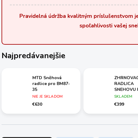
Pravidelná údržba kvalitným príslušenstvom je 
spoľahlivosti vašej sne
Najpredávanejšie
MTD Sněhová
ZHRNOVAC
radlice pro BM87-
RADLICA
35
SNEHOVU 
1m+ADAPT
NIE JE SKLADOM
SKLADEM
€630
€399
R