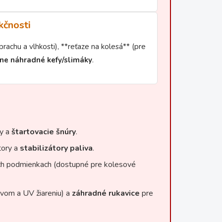
kčnosti
prachu a vlhkosti), **reťaze na kolesá** (pre
lne náhradné kefy/slimáky
.
ty a
štartovacie šnúry
.
tory a
stabilizátory paliva
.
ých podmienkach (dostupné pre kolesové
vom a UV žiareniu) a
záhradné rukavice
pre