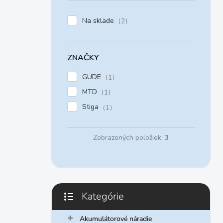
e
l
Na sklade
2
ZNAČKY
GUDE
1
MTD
1
Stiga
1
Zobrazených položiek:
3
Kategórie
Preskočiť
kategórie
Akumulátorové náradie