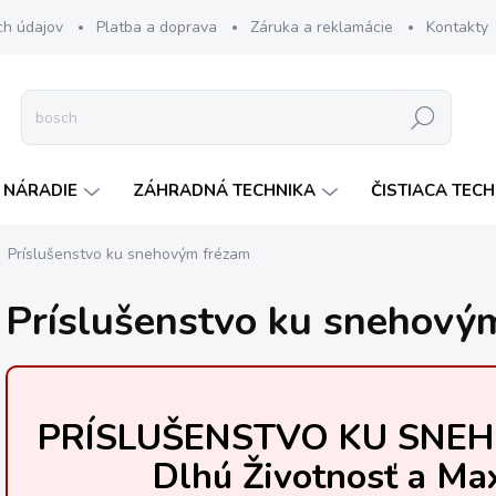
ch údajov
Platba a doprava
Záruka a reklamácie
Kontakty
Hľadať
 NÁRADIE
ZÁHRADNÁ TECHNIKA
ČISTIACA TEC
Príslušenstvo ku snehovým frézam
Príslušenstvo ku snehový
PRÍSLUŠENSTVO KU SNEH
Dlhú Životnosť a Ma