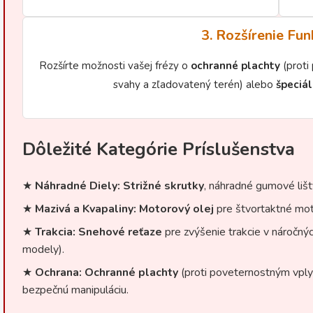
3. Rozšírenie Fun
Rozšírte možnosti vašej frézy o
ochranné plachty
(proti 
svahy a zľadovatený terén) alebo
špeciá
Dôležité Kategórie Príslušenstva
★
Náhradné Diely:
Strižné skrutky
, náhradné gumové liš
★
Mazivá a Kvapaliny:
Motorový olej
pre štvortaktné mo
★
Trakcia:
Snehové reťaze
pre zvýšenie trakcie v náročn
modely).
★
Ochrana:
Ochranné plachty
(proti poveternostným vply
bezpečnú manipuláciu.