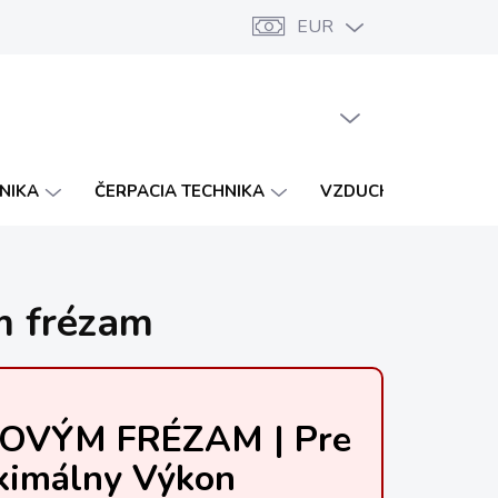
EUR
Značky
Katalógy
Vernostný program
PRÁZDNY KOŠÍK
NÁKUPNÝ
KOŠÍK
HNIKA
ČERPACIA TECHNIKA
VZDUCHOTECHNIKA
m frézam
OVÝM FRÉZAM | Pre
ximálny Výkon