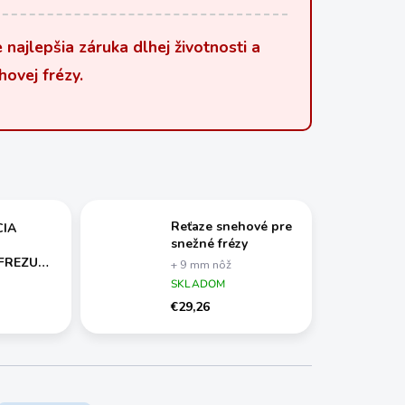
najlepšia záruka dlhej životnosti a
hovej frézy.
Reťaze snehové pre
IA
snežné frézy
FREZU
+ 9 mm nôž
ER
odlamovací, plastový
SKLADOM
€29,26