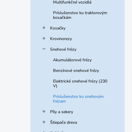
Multifunkčné vozidlá
Príslušenstvo ku traktorovým
kosačkám
Kosačky
Krovinorezy
Snehové frézy
Akumulátorové frézy
Benzínové snehové frézy
Elektrické snehové frézy (230
V)
Príslušenstvo ku snehovým
frézam
Píly a sekery
Štiepače dreva