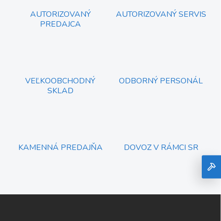
AUTORIZOVANÝ
AUTORIZOVANÝ SERVIS
PREDAJCA
VEĽKOOBCHODNÝ
ODBORNÝ PERSONÁL
SKLAD
KAMENNÁ PREDAJŇA
DOVOZ V RÁMCI SR
Z
á
p