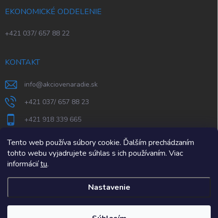
EKONOMICKÉ ODDELENIE
+421 037/ 657 88 22
KONTAKT
info
@
akciovenaradie.sk
+421 037/ 657 88 23
+421 918 339 665
STEPS Nitra
Tento web používa súbory cookie. Ďalším prechádzaním
tohto webu vyjadrujete súhlas s ich používaním. Viac
informácií
tu
.
Nastavenie
Copyright 2026
AkcioveNaradie.sk
. Všetky práva vyhradené.