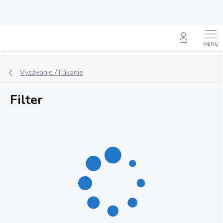
Prejsť
na
obsah
Hľadať
Vysávanie / Fúkanie
Filter