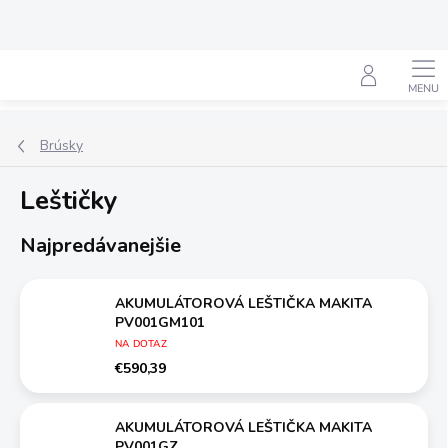
Prejsť
na
obsah
Hľadať
Brúsky
Leštičky
Najpredávanejšie
AKUMULÁTOROVÁ LEŠTIČKA MAKITA
PV001GM101
NA DOTAZ
€590,39
AKUMULÁTOROVÁ LEŠTIČKA MAKITA
PV001GZ