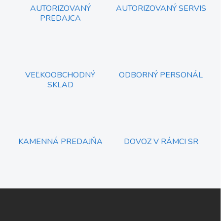
c
AUTORIZOVANÝ
AUTORIZOVANÝ SERVIS
i
PREDAJCA
e
p
r
v
k
y
VEĽKOOBCHODNÝ
ODBORNÝ PERSONÁL
v
SKLAD
ý
p
i
s
u
KAMENNÁ PREDAJŇA
DOVOZ V RÁMCI SR
Z
á
p