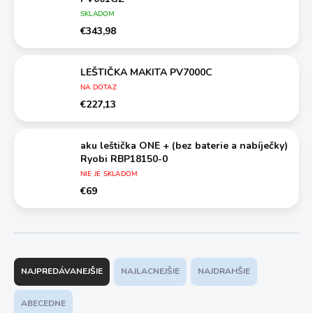
SKLADOM
€343,98
LEŠTIČKA MAKITA PV7000C
NA DOTAZ
€227,13
aku leštička ONE + (bez baterie a nabíječky)
Ryobi RBP18150-0
NIE JE SKLADOM
€69
R
a
NAJPREDÁVANEJŠIE
NAJLACNEJŠIE
NAJDRAHŠIE
d
e
ABECEDNE