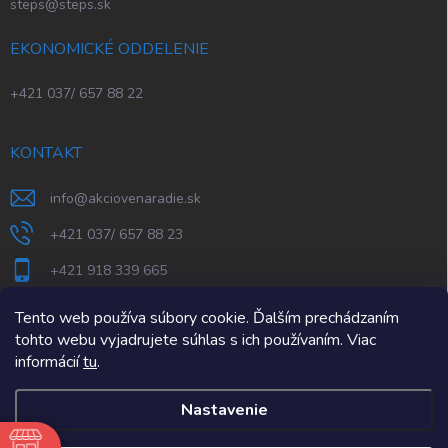
steps@steps.sk
EKONOMICKÉ ODDELENIE
+421 037/ 657 88 22
KONTAKT
info
@
akciovenaradie.sk
+421 037/ 657 88 23
+421 918 339 665
STEPS Nitra
Tento web používa súbory cookie. Ďalším prechádzaním
tohto webu vyjadrujete súhlas s ich používaním. Viac
informácií
tu
.
Nastavenie
e