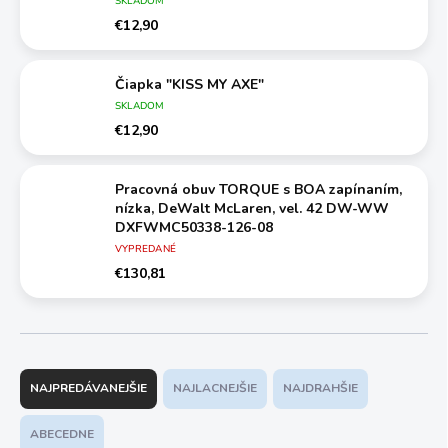
SKLADOM
€12,90
Čiapka "KISS MY AXE"
SKLADOM
€12,90
Pracovná obuv TORQUE s BOA zapínaním,
nízka, DeWalt McLaren, vel. 42 DW-WW
DXFWMC50338-126-08
VYPREDANÉ
€130,81
R
a
NAJPREDÁVANEJŠIE
NAJLACNEJŠIE
NAJDRAHŠIE
d
e
ABECEDNE