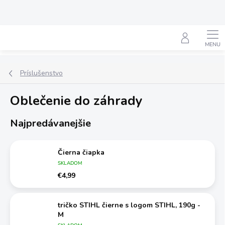
Prejsť
na
obsah
Hľadať
Príslušenstvo
Oblečenie do záhrady
Najpredávanejšie
Čierna čiapka
SKLADOM
€4,99
tričko STIHL čierne s logom STIHL, 190g -
M