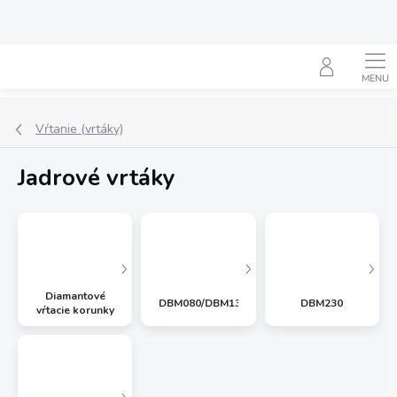
Prejsť
na
obsah
Hľadať
Vŕtanie (vrtáky)
Jadrové vrtáky
Diamantové
DBM080/DBM130/DBM131
DBM230
vŕtacie korunky