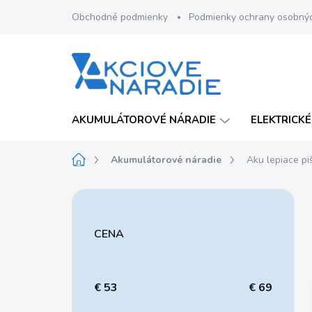
Prejsť
Obchodné podmienky
Podmienky ochrany osobný
na
obsah
AKUMULÁTOROVÉ NÁRADIE
ELEKTRICKÉ
Domov
Akumulátorové náradie
Aku lepiace pi
B
o
č
CENA
n
ý
p
a
€
53
€
69
n