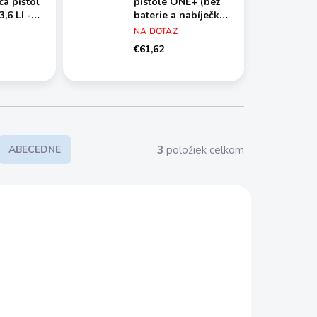
ca pištoľ
pistole ONE+ (bez
,6 LI -
baterie a nabíječky)
0
Ryobi R18GLU-0
NA DOTAZ
€61,62
3
položiek celkom
ABECEDNE
3264620
5133002868