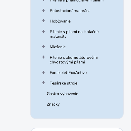
Pílenie s priamočiarymi pílami
Polostacionárna práca
Hobľovanie
Pílenie s pílami na izolačné
materiály
Miešanie
Pílenie s akumulátorovými
chvostovými pílami
Exoskelet ExoActive
Tesárske stroje
Gastro vybavenie
Značky