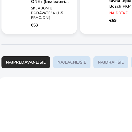
tavná lepia
ONE+ (bez batérie a
Bosch PKP 3
nabíjačky) RYOBI
SKLADOM U
060326462
RGLM18-0
DODÁVATEĽA (1-5
NA DOTAZ
PRAC. DNÍ)
€69
€53
R
a
NAJPREDÁVANEJŠIE
NAJLACNEJŠIE
NAJDRAHŠIE
d
e
n
V
i
ý
AKCIA
5133005001
060
e
p
p
i
r
s
o
p
d
r
u
o
k
d