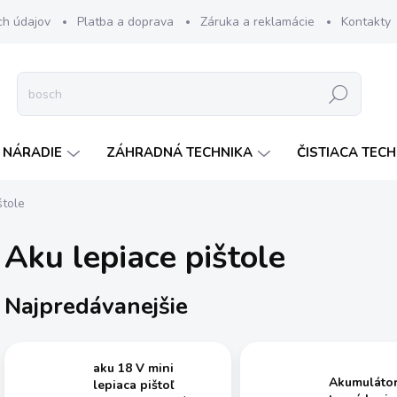
ch údajov
Platba a doprava
Záruka a reklamácie
Kontakty
Hľadať
 NÁRADIE
ZÁHRADNÁ TECHNIKA
ČISTIACA TEC
štole
Aku lepiace pištole
Najpredávanejšie
aku 18 V mini
Akumuláto
lepiaca pištoľ