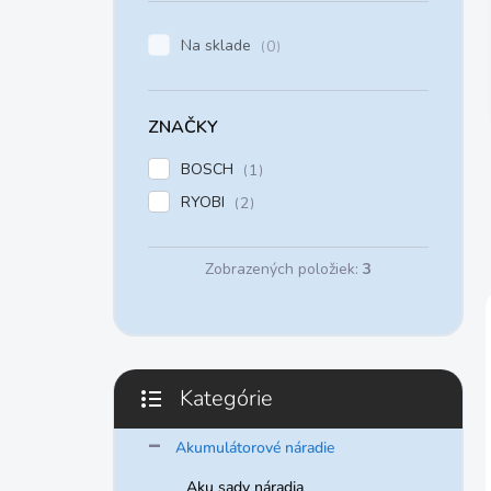
e
l
Na sklade
0
ZNAČKY
BOSCH
1
RYOBI
2
Zobrazených položiek:
3
Kategórie
Preskočiť
kategórie
Akumulátorové náradie
Aku sady náradia