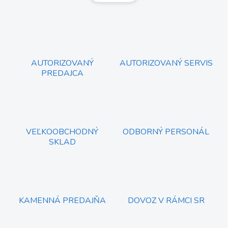
á
d
n
a
k
c
o
i
e
v
p
a
r
AUTORIZOVANÝ
AUTORIZOVANÝ SERVIS
n
v
PREDAJCA
i
k
e
y
v
ý
p
i
VEĽKOOBCHODNÝ
ODBORNÝ PERSONÁL
s
SKLAD
u
KAMENNÁ PREDAJŇA
DOVOZ V RÁMCI SR