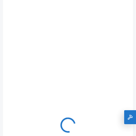
SKLADOM U DODÁVATEĽA (DODANIE DO 10 PRAC. DNÍ)
teplovodní krbová kamna s 7 kW výměníkem a
el. regulací HS Flamingo SAPORO 11/7 šedá ER
€2 147
Do košíka
€1 745,53 bez DPH
teplovodní krbová kamna s 7 kW výměníkem a el. regulací
HSF34-047