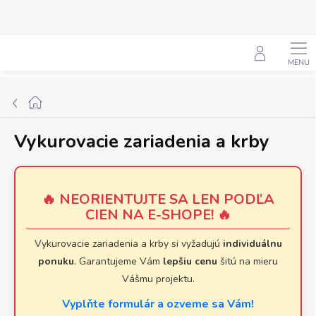
Prejsť
na
obsah
Hľadať
Domov
Vykurovacie zariadenia a krby
🔥 NEORIENTUJTE SA LEN PODĽA
CIEN NA E-SHOPE! 🔥
Vykurovacie zariadenia a krby si vyžadujú
individuálnu
ponuku
. Garantujeme Vám
lepšiu cenu
šitú na mieru
Vášmu projektu.
Vyplňte formulár a ozveme sa Vám!