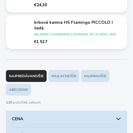
€24,30
krbová kamna HS Flamingo PICCOLO I
šedá
SKLADOM U DODÁVATEĽA (DODANIE DO 10 PRAC. DNÍ)
€1 517
R
a
NAJPREDÁVANEJŠIE
NAJLACNEJŠIE
NAJDRAHŠIE
d
e
ABECEDNE
n
i
130
položiek celkom
e
p
CENA
r
o