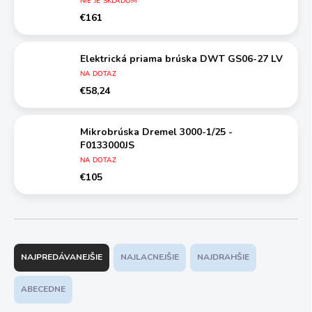
NIE JE SKLADOM
€161
Elektrická priama brúska DWT GS06-27 LV
NA DOTAZ
€58,24
Mikrobrúska Dremel 3000-1/25 -
F0133000JS
NA DOTAZ
€105
R
a
NAJPREDÁVANEJŠIE
NAJLACNEJŠIE
NAJDRAHŠIE
d
e
ABECEDNE
n