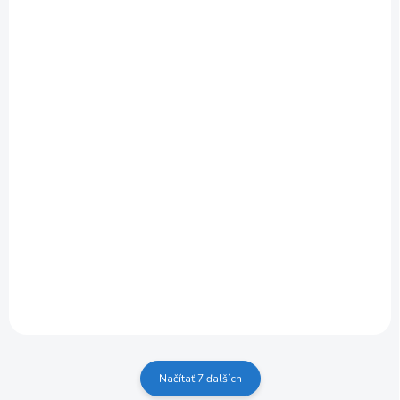
SKLADOM
Priama brúska Bosch GGS 18 H - 0601209200
€655,20
Do košíka
€532,68 bez DPH
Načítať 7 ďalších