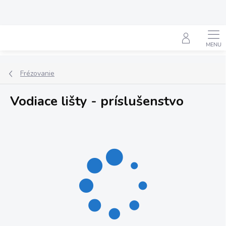
Prejsť
na
obsah
Hľadať
Frézovanie
Vodiace lišty - príslušenstvo