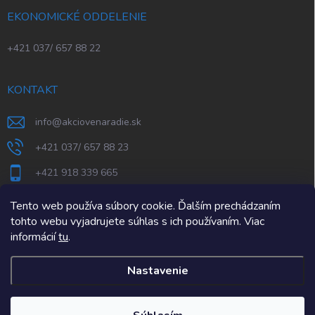
EKONOMICKÉ ODDELENIE
+421 037/ 657 88 22
KONTAKT
info
@
akciovenaradie.sk
+421 037/ 657 88 23
+421 918 339 665
STEPS Nitra
Tento web používa súbory cookie. Ďalším prechádzaním
tohto webu vyjadrujete súhlas s ich používaním. Viac
informácií
tu
.
Nastavenie
Copyright 2026
AkcioveNaradie.sk
. Všetky práva vyhradené.