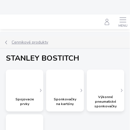
Prejsť
na
obsah
Hľadať
Cennikové produkty
STANLEY BOSTITCH
Výkonné
Spojovacie
Sponkovačky
pneumatické
prvky
na kartóny
sponkovačky