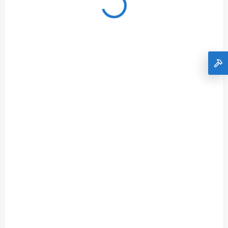
SB130S1-2-E
VYPREDANÉ
Sponkovačka pneumatická BOSTItCH, spony 75-
130mm BOSTITCH SB130S1-2-E
€864,31
Do košíka