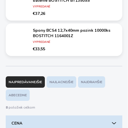
balenie BOSTITCH BT1350SS
VYPREDANÉ
€37,26
Spony BCS4 12,7x40mm pozink 10000ks
BOSTITCH 1164001Z
VYPREDANÉ
€33,55
R
a
NAJPREDÁVANEJŠIE
NAJLACNEJŠIE
NAJDRAHŠIE
d
e
ABECEDNE
n
i
8
položiek celkom
e
p
CENA
r