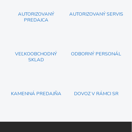
d
a
c
AUTORIZOVANÝ
AUTORIZOVANÝ SERVIS
i
PREDAJCA
e
p
r
v
k
y
VEĽKOOBCHODNÝ
ODBORNÝ PERSONÁL
v
SKLAD
ý
p
i
s
u
KAMENNÁ PREDAJŇA
DOVOZ V RÁMCI SR
Z
á