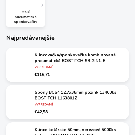
Malé
pneumatické
sponkovačky
Najpredávanejšie
Klincovačka/sponkovačka kombinovaná
pneumatická BOSTITCH SB-2IN1-E
VYPREDANÉ
€116,71
Spony BCS4 12,7x38mm pozink 13400ks
BOSTITCH 1163801Z
VYPREDANÉ
€42,58
Klince kolárske 50mm, nerezové 5000ks