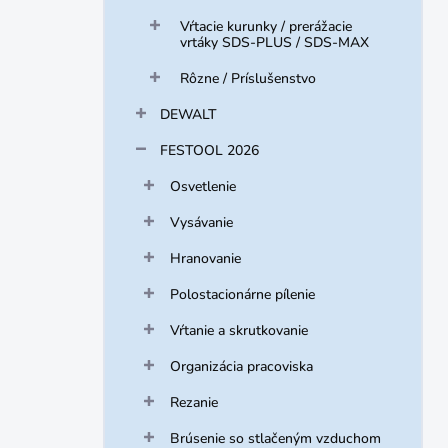
Vŕtacie kurunky / prerážacie
vrtáky SDS-PLUS / SDS-MAX
Rôzne / Príslušenstvo
DEWALT
FESTOOL 2026
Osvetlenie
Vysávanie
Hranovanie
Polostacionárne pílenie
Vŕtanie a skrutkovanie
Organizácia pracoviska
Rezanie
Brúsenie so stlačeným vzduchom