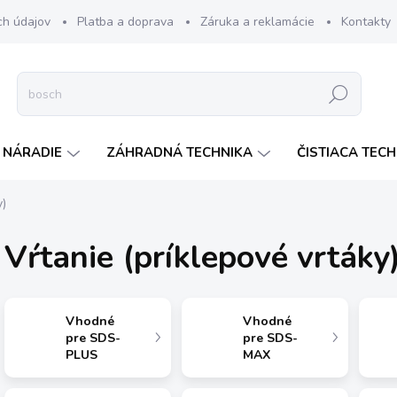
ch údajov
Platba a doprava
Záruka a reklamácie
Kontakty
Hľadať
 NÁRADIE
ZÁHRADNÁ TECHNIKA
ČISTIACA TEC
y)
Vŕtanie (príklepové vrtáky
Vhodné
Vhodné
pre SDS-
pre SDS-
PLUS
MAX