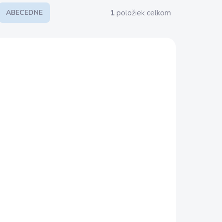
1
položiek celkom
ABECEDNE