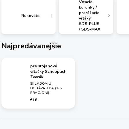
Vŕtacie
kurunky /
prerážacie
Rukoväte
vrtáky
SDS-PLUS
/ SDS-MAX
Najpredávanejšie
pre stojanové
vŕtačky Scheppach
Zverák
SKLADOM U
DODÁVATEĽA (1-5
PRAC. DNÍ)
€18
R