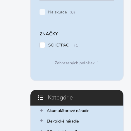
e
l
Na sklade
0
ZNAČKY
SCHEPPACH
1
Zobrazených položiek:
1
Kategórie
Preskočiť
kategórie
Akumulátorové náradie
Elektrické náradie