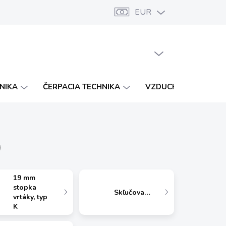
EUR
Značky
Katalógy
Vernostný program
PRÁZDNY KOŠÍK
NÁKUPNÝ
KOŠÍK
HNIKA
ČERPACIA TECHNIKA
VZDUCHOTECHNIKA
)
19 mm
stopka
Skľučovadlá
vrtáky, typ
K