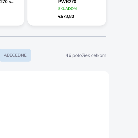
270 s
PWB270
riami
SKLADOM
jačkou |
€573,80
X20-
-2
46
položiek celkom
ABECEDNE
O/20-2
PWB270