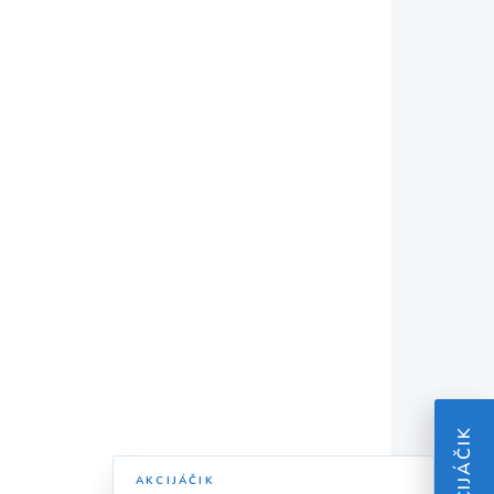
150
Aku fúrik PWB150 uľahčí
álu,
prevoz snehu aj materiálu,
 uprace
aku snehová fréza PSB20bb
GSS-
vyčistí chodníky bez námahy
a lopata GPS-1150...
5400703
7915400710
ĽA (1-5
NIE JE SKLADOM
C. DNÍ)
Scheppach Drapáková
lyžica 80 l - pre MKL
AKCIJÁČIK
 na
730
AKCIJÁČIK
€799