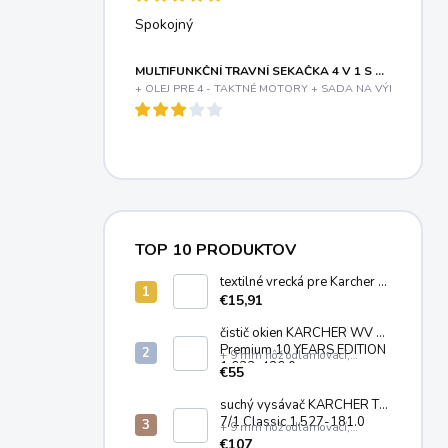
Spokojný
MULTIFUNKČNÍ TRAVNÍ SEKAČKA 4 V 1 S BENZINOVÝM MOTOREM A VARIABILNÍM POJEZDEM RIWALL PRO RPM 5155 V PRO
+ OLEJ PRE 4 - TAKTNÉ MOTORY + SADA NA VÝMENU OLE
TOP 10 PRODUKTOV
textilné vrecká pre Karcher T
7/1, T 8/1, T 11/1 (10ks)
€15,91
6.904-084.0
čistič okien KÄRCHER WV 2
Premium 10 YEARS EDITION
+ 9 mm nôž odlamovací,
1.633-426.0
plastový
€55
suchý vysávač KARCHER T
7/1 Classic 1.527-181.0
+ 9 mm nôž odlamovací,
plastový
€107