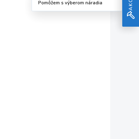
Pomôžem s výberom náradia
€649,59 bez DPH
Do košíka
5400702
7915400713