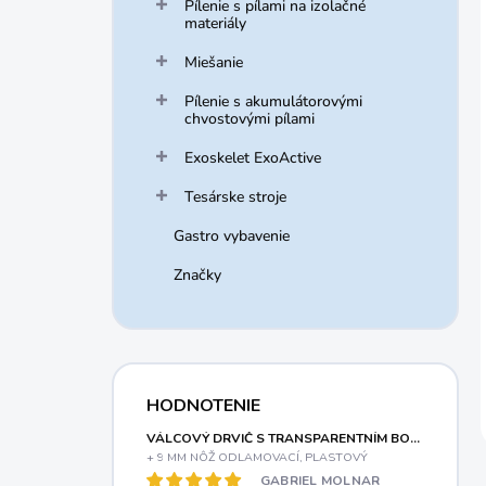
Pílenie s pílami na izolačné
materiály
Miešanie
Pílenie s akumulátorovými
chvostovými pílami
Exoskelet ExoActive
Tesárske stroje
Gastro vybavenie
Značky
HODNOTENIE
VÁLCOVÝ DRVIČ S TRANSPARENTNÍM BOXOM A ELEKTRICKÝM MOTOROM 3000 W RIWALL PRO RES 3044 B
+ 9 MM NÔŽ ODLAMOVACÍ, PLASTOVÝ
GABRIEL MOLNAR