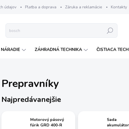
ch údajov
Platba a doprava
Záruka a reklamácie
Kontakty
Hľadať
 NÁRADIE
ZÁHRADNÁ TECHNIKA
ČISTIACA TEC
Prepravníky
Najpredávanejšie
Motorový pásový
Sada
fúrik GRD 400-R
akumuláto