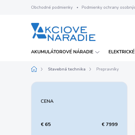
Prejsť
Obchodné podmienky
Podmienky ochrany osobný
na
obsah
AKUMULÁTOROVÉ NÁRADIE
ELEKTRICKÉ
Domov
Stavebná technika
Prepravníky
B
o
č
CENA
n
ý
p
a
€
65
€
7999
n