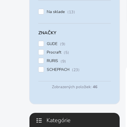
e
l
Na sklade
13
ZNAČKY
GUDE
9
Procraft
5
RURIS
9
SCHEPPACH
23
Zobrazených položiek:
46
Kategórie
Preskočiť