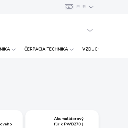
EUR
Značky
Katalógy
Vernostný program
PRÁZDNY KOŠÍK
NÁKUPNÝ
KOŠÍK
HNIKA
ČERPACIA TECHNIKA
VZDUCHOTECHNIKA
Akumulátorový
rového
fúrik PWB270 |