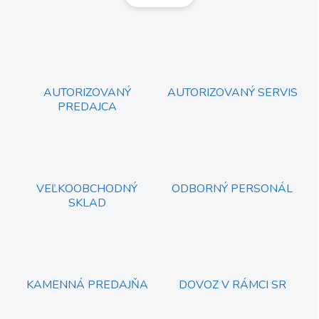
á
d
n
a
k
c
o
i
e
v
p
a
r
AUTORIZOVANÝ
AUTORIZOVANÝ SERVIS
n
v
PREDAJCA
i
k
e
y
v
ý
p
i
VEĽKOOBCHODNÝ
ODBORNÝ PERSONÁL
s
SKLAD
u
KAMENNÁ PREDAJŇA
DOVOZ V RÁMCI SR