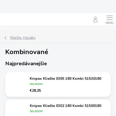
Prejsť
na
obsah
Hľadať
Kliešte, Hasáky
Kombinované
Najpredávanejšie
Knipex Kliešte 0305 180 Kombi 51530180
SKLADOM
€28,25
Knipex Kliešte 0302 180 Kombi 51500180
SKLADOM