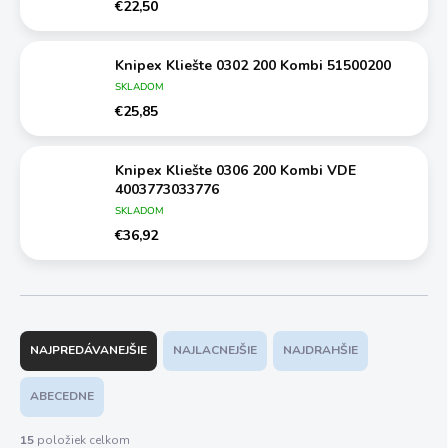
€22,50
Knipex Kliešte 0302 200 Kombi 51500200
SKLADOM
€25,85
Knipex Kliešte 0306 200 Kombi VDE
4003773033776
SKLADOM
€36,92
R
a
NAJPREDÁVANEJŠIE
NAJLACNEJŠIE
NAJDRAHŠIE
d
e
ABECEDNE
n
i
15
položiek celkom