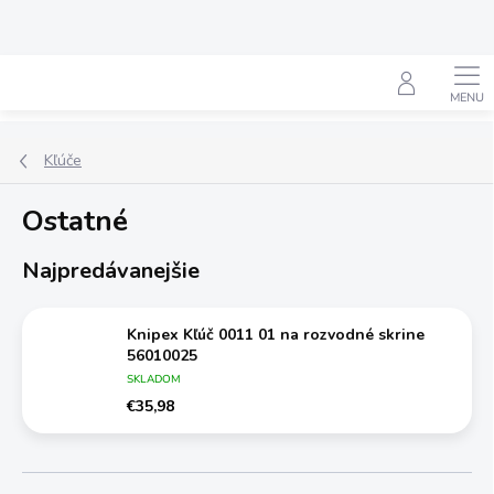
Prejsť
na
obsah
Hľadať
Kľúče
Ostatné
Najpredávanejšie
Knipex Kľúč 0011 01 na rozvodné skrine
56010025
SKLADOM
€35,98