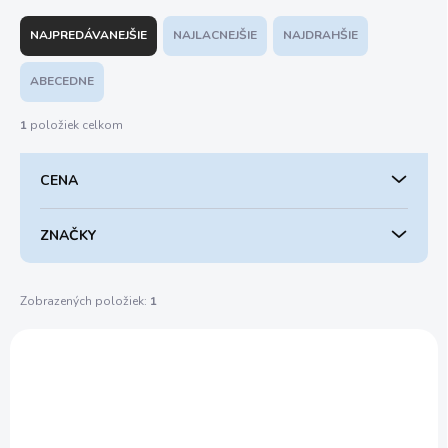
R
a
NAJPREDÁVANEJŠIE
NAJLACNEJŠIE
NAJDRAHŠIE
d
e
ABECEDNE
n
i
1
položiek celkom
e
p
CENA
r
o
d
ZNAČKY
u
k
t
Zobrazených položiek:
1
o
V
v
ý
00 11 01
p
i
s