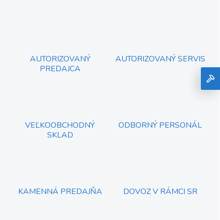
v
l
á
d
a
c
AUTORIZOVANÝ
AUTORIZOVANÝ SERVIS
i
PREDAJCA
e
p
r
v
k
y
VEĽKOOBCHODNÝ
ODBORNÝ PERSONÁL
v
SKLAD
ý
p
i
s
u
KAMENNÁ PREDAJŇA
DOVOZ V RÁMCI SR