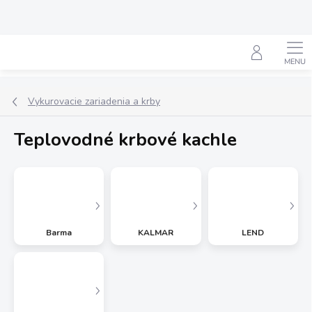
Prejsť
na
obsah
Hľadať
Vykurovacie zariadenia a krby
Teplovodné krbové kachle
Barma
KALMAR
LEND