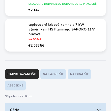
SKLADOM U DODÁVATEĽA (DODANIE DO 10 PRAC. DNÍ)
€2 147
teplovodní krbová kamna s 7 kW
výměníkem HS Flamingo SAPORO 11/7
olivová
NA DOTAZ
€2 068,56
R
a
NAJPREDÁVANEJŠIE
NAJLACNEJŠIE
NAJDRAHŠIE
d
e
ABECEDNE
n
i
90
položiek celkom
e
p
CENA