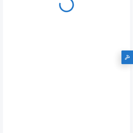
HSF34-086
ZADARMO
SKLADOM U DODÁVATEĽA (DODANIE DO 10 PRAC. DNÍ)
teplovodní krbová kamna s 7 kW výměníkem a
el. regulací HS Flamingo SAPORO 11/7 hnědá
ER