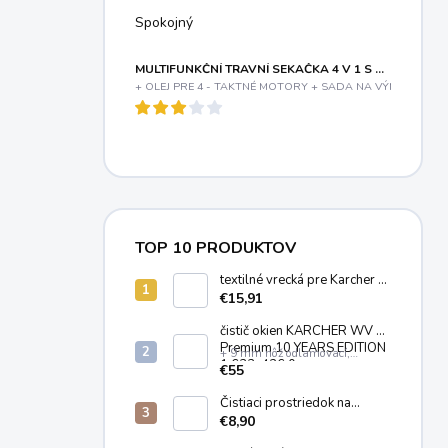
Spokojný
MULTIFUNKČNÍ TRAVNÍ SEKAČKA 4 V 1 S BENZINOVÝM MOTOREM A VARIABILNÍM POJEZDEM RIWALL PRO RPM 5155 V PRO
+ OLEJ PRE 4 - TAKTNÉ MOTORY + SADA NA VÝMENU OLE
TOP 10 PRODUKTOV
textilné vrecká pre Karcher T
7/1, T 8/1, T 11/1 (10ks)
€15,91
6.904-084.0
čistič okien KÄRCHER WV 2
Premium 10 YEARS EDITION
+ 9 mm nôž odlamovací,
1.633-426.0
plastový
€55
Čistiaci prostriedok na
čistenie kobercov a čalúnenia
€8,90
KARCHER RM 519 (1 Liter)