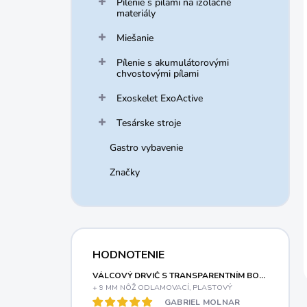
Pílenie s pílami na izolačné
materiály
Miešanie
Pílenie s akumulátorovými
chvostovými pílami
Exoskelet ExoActive
Tesárske stroje
Gastro vybavenie
Značky
HODNOTENIE
VÁLCOVÝ DRVIČ S TRANSPARENTNÍM BOXOM A ELEKTRICKÝM MOTOROM 3000 W RIWALL PRO RES 3044 B
+ 9 MM NÔŽ ODLAMOVACÍ, PLASTOVÝ
GABRIEL MOLNAR