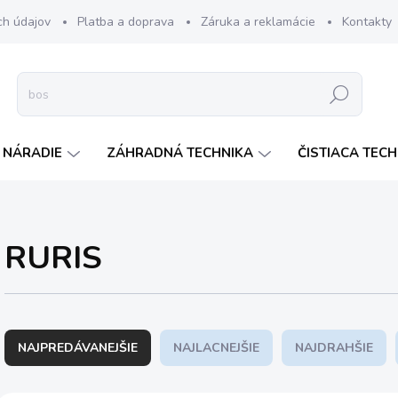
ch údajov
Platba a doprava
Záruka a reklamácie
Kontakty
Hľadať
 NÁRADIE
ZÁHRADNÁ TECHNIKA
ČISTIACA TEC
RURIS
R
a
NAJPREDÁVANEJŠIE
NAJLACNEJŠIE
NAJDRAHŠIE
d
e