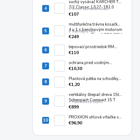
6.295-771.0
suchý vysávač KARCHER T
7/1 Classic 1.527-181.0
+ 9 mm nôž odlamovací,
plastový
€107
multifunkčna trávna kosačka
4 v 1 s benzínovým motorom
+ Náhradný nôž
a pojazdom Riwall PRO RPM
€249
5135
tepovací prostriedok RM
760 - 10 kg 6.294-844.0
€110
ochrana pred vodným
kameňom KARCHER RM 110
€10,30
ASF 6.295-325.0
Plastová pätka na schodíky
ALVE EUROSTYL SP-4020
€1,20
vertikálny štiepač dreva 15t
Scheppach Compact 15 T
+ Hydraulický olej 1L
€899
PROXXON uhlová vŕtačka s
dlhým krkom LWB/E
€96,90