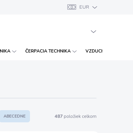
EUR
Značky
Katalógy
Vernostný program
PRÁZDNY KOŠÍK
NÁKUPNÝ
KOŠÍK
HNIKA
ČERPACIA TECHNIKA
VZDUCHOTECHNIKA
487
položiek celkom
ABECEDNE