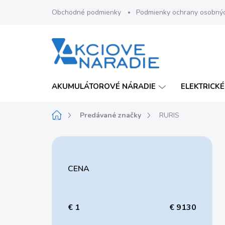
Prejsť
Obchodné podmienky
Podmienky ochrany osobný
na
obsah
AKUMULÁTOROVÉ NÁRADIE
ELEKTRICKÉ
Domov
Predávané značky
RURIS
B
o
č
CENA
n
ý
p
a
€
1
€
9130
n