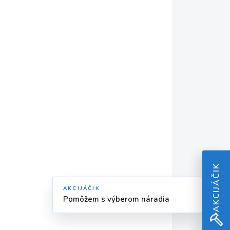
á CG
Akumulátorový
postrekovač RURIS
RS1800 náhrada za
WS-18D
€67
€54,47 bez DPH
Do košíka
60025
4T1L25
AKCIJÁČIK
AKCIJÁČIK
Pomôžem s výberom náradia