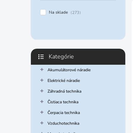
e
l
Na sklade
273
Kategórie
Preskočiť
kategórie
Akumulátorové náradie
Elektrické náradie
Záhradná technika
Čistiaca technika
Čerpacia technika
Vzduchotechnika