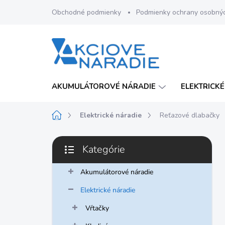
Prejsť
Obchodné podmienky
Podmienky ochrany osobný
na
obsah
AKUMULÁTOROVÉ NÁRADIE
ELEKTRICKÉ
Domov
Elektrické náradie
Reťazové dlabačky
B
Kategórie
o
Preskočiť
č
kategórie
n
Akumulátorové náradie
ý
Elektrické náradie
p
a
Vŕtačky
n