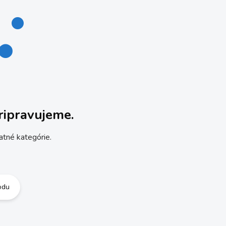
ripravujeme.
atné kategórie.
odu