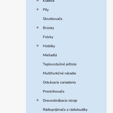
Kladivá
e
l
Píly
Skrutkovače
Brúsky
Frézky
Hoblíky
Miešadlá
Teplovzdušné pištole
Multifunkčné náradie
Odsávacie zariadenia
Prestrihovače
Drevoobrábacie stroje
Rádioprijímače a rádiobudíky