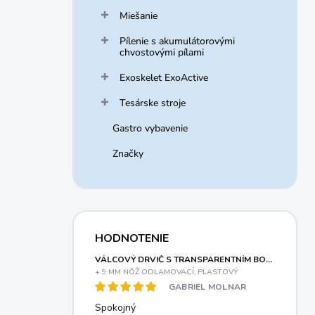
Miešanie
Pílenie s akumulátorovými
chvostovými pílami
Exoskelet ExoActive
Tesárske stroje
Gastro vybavenie
Značky
HODNOTENIE
VÁLCOVÝ DRVIČ S TRANSPARENTNÍM BOXOM A ELEKTRICKÝM MOTOROM 3000 W RIWALL PRO RES 3044 B
+ 9 MM NÔŽ ODLAMOVACÍ, PLASTOVÝ
GABRIEL MOLNAR
Spokojný