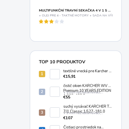
MULTIFUNKČNÍ TRAVNÍ SEKAČKA 4 V 1 S BENZINOVÝM MOTOREM A VARIABILNÍM POJEZDEM RIWALL PRO RPM 5155 V PRO
+ OLEJ PRE 4 - TAKTNÉ MOTORY + SADA NA VÝMENU OLE
TOP 10 PRODUKTOV
textilné vrecká pre Karcher T
7/1, T 8/1, T 11/1 (10ks)
€15,91
6.904-084.0
čistič okien KÄRCHER WV 2
Premium 10 YEARS EDITION
+ 9 mm nôž odlamovací,
1.633-426.0
plastový
€55
suchý vysávač KARCHER T
7/1 Classic 1.527-181.0
+ 9 mm nôž odlamovací,
plastový
€107
Čistiaci prostriedok na