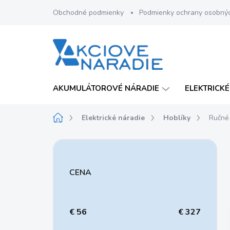
Prejsť
Obchodné podmienky
Podmienky ochrany osobný
na
obsah
AKUMULÁTOROVÉ NÁRADIE
ELEKTRICKÉ
Domov
Elektrické náradie
Hoblíky
Ručné 
B
o
č
CENA
n
ý
p
a
€
56
€
327
n