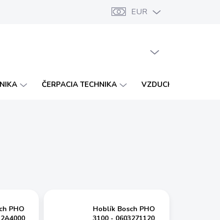
EUR
Značky
Katalógy
Vernostný program
PRÁZDNY KOŠÍK
NÁKUPNÝ
KOŠÍK
HNIKA
ČERPACIA TECHNIKA
VZDUCHOTECHNIKA
sch PHO
Hoblík Bosch PHO
32A4000
3100 - 0603271120