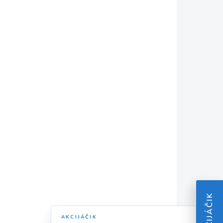
ZADARMO
KLADOM
SKLADOM
elektrický hoblík 710
W DWT HB02-82
€83,20
€67,64 bez DPH
Do košíka
AKCIJÁČIK
AKCIJÁČIK