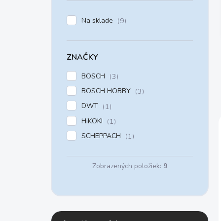
e
l
Na sklade
9
ZNAČKY
BOSCH
3
BOSCH HOBBY
3
DWT
1
HiKOKI
1
SCHEPPACH
1
Zobrazených položiek:
9