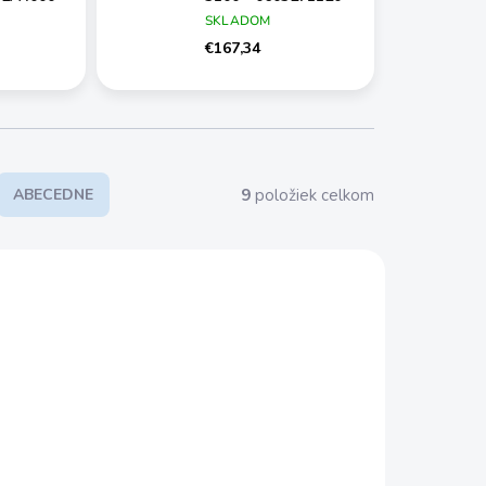
SKLADOM
€167,34
9
položiek celkom
ABECEDNE
AKCIA
2A4000
0603271120