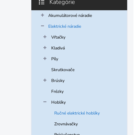
Kategórie
Preskočiť
kategórie
Akumulátorové náradie
Elektrické náradie
Vŕtačky
Kladivá
Píly
Skrutkovače
Brúsky
Frézky
Hoblíky
Ručné elektrické hoblíky
Zrovnávačky
Príslušenstvo