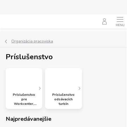
Prejsť
na
obsah
Hľadať
Organizácia pracoviska
Príslušenstvo
Príslušenstvo
Príslušenstvo
pre
odsávacích
Workcenter,
turbín
multifunkčný
stolček,
Najpredávanejšie
Universalcenter,
Toolcenter