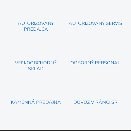
á
d
a
c
AUTORIZOVANÝ
AUTORIZOVANÝ SERVIS
i
PREDAJCA
e
p
r
v
k
y
VEĽKOOBCHODNÝ
ODBORNÝ PERSONÁL
v
SKLAD
ý
p
i
s
u
KAMENNÁ PREDAJŇA
DOVOZ V RÁMCI SR