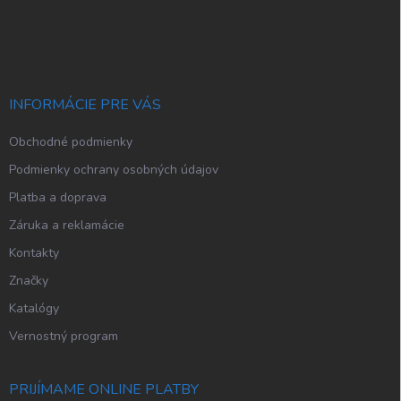
Z
á
p
ä
t
i
INFORMÁCIE PRE VÁS
e
Obchodné podmienky
Podmienky ochrany osobných údajov
Platba a doprava
Záruka a reklamácie
Kontakty
Značky
Katalógy
Vernostný program
PRIJÍMAME ONLINE PLATBY