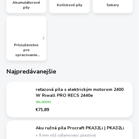
Akumulátorové
Kolískové píly
Sekery
píly
Príslušenstvo
pre
spracovanie
palivového
dreva
Najpredávanejšie
reťazová píla s elektrickým motorom 2400
W Riwall PRO RECS 2440e
SKLADOM
€71,89
Aku ručná píla Procraft PKA32Li | PKA32Li
+ 9 mm nôž odlamovací, plastový