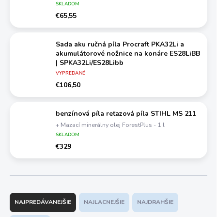
SKLADOM
€65,55
Sada aku ručná píla Procraft PKA32Li a
akumulátorové nožnice na konáre ES28LiBB
| SPKA32Li/ES28Libb
+ 9 mm nôž odlamovací, plastový
VYPREDANÉ
€106,50
benzínová píla reťazová píla STIHL MS 211
+ Mazací minerálny olej ForestPlus - 1 l
SKLADOM
€329
R
a
NAJPREDÁVANEJŠIE
NAJLACNEJŠIE
NAJDRAHŠIE
d