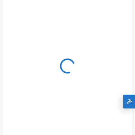
duálna rýchlonabíjačka 4,5 A Riwall PRO RABC
2620i SET
€199
Do košíka
€161,79 bez DPH
Výkonný akumulátorový krovinorez Riwall PRO RABC 2620i SET
predstavuje dokonalú kombináciu sily a obratnosti pre vašu
záhradu. Tento kompletný balík obsahuje stroj s...
5905128902