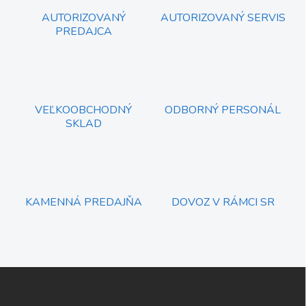
p
a
r
AUTORIZOVANÝ
AUTORIZOVANÝ SERVIS
n
v
PREDAJCA
i
k
e
y
v
ý
p
i
VEĽKOOBCHODNÝ
ODBORNÝ PERSONÁL
s
SKLAD
u
KAMENNÁ PREDAJŇA
DOVOZ V RÁMCI SR
Z
á
p