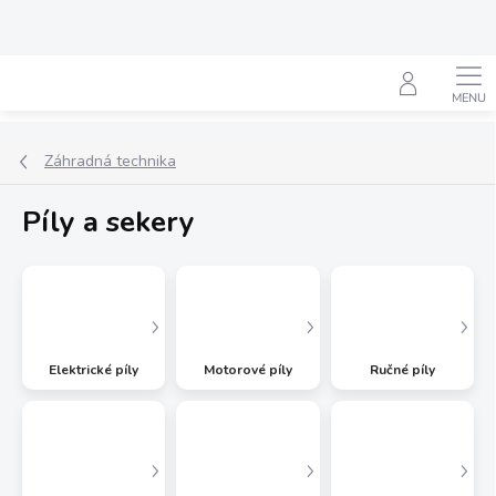
Prejsť
na
obsah
Hľadať
Záhradná technika
Píly a sekery
Elektrické píly
Motorové píly
Ručné píly