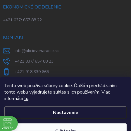
EKONOMICKÉ ODDELENIE
+421 037/ 657 88 22
KONTAKT
info
@
akciovenaradie.sk
+421 037/ 657 88 23
+421 918 339 665
STEPS Nitra
Tento web používa súbory cookie. Ďalším prechádzaním
tohto webu vyjadrujete súhlas s ich používaním. Viac
informácií
tu
.
Nastavenie
e
Zobraziť
Copyright 2026
AkcioveNaradie.sk
. Všetky práva vyhradené.