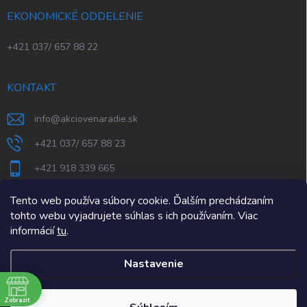
EKONOMICKÉ ODDELENIE
+421 037/ 657 88 22
KONTAKT
info
@
akciovenaradie.sk
+421 037/ 657 88 23
+421 918 339 665
STEPS Nitra
Tento web používa súbory cookie. Ďalším prechádzaním
tohto webu vyjadrujete súhlas s ich používaním. Viac
informácií
tu
.
Nastavenie
e
Zobraziť
Copyright 2026
AkcioveNaradie.sk
. Všetky práva vyhradené.