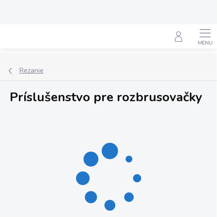
Prejsť
na
obsah
Hľadať
Rezanie
Príslušenstvo pre rozbrusovačky