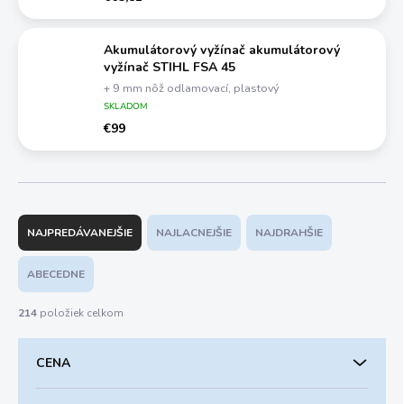
Akumulátorový vyžínač akumulátorový
vyžínač STIHL FSA 45
+ 9 mm nôž odlamovací, plastový
SKLADOM
€99
R
a
NAJPREDÁVANEJŠIE
NAJLACNEJŠIE
NAJDRAHŠIE
d
e
ABECEDNE
n
i
214
položiek celkom
e
p
CENA
r
o