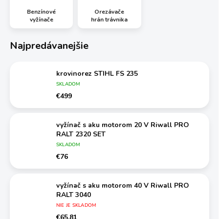
Benzínové
Orezávače
vyžínače
hrán trávnika
Najpredávanejšie
krovinorez STIHL FS 235
SKLADOM
€499
vyžínač s aku motorom 20 V Riwall PRO
RALT 2320 SET
SKLADOM
€76
vyžínač s aku motorom 40 V Riwall PRO
RALT 3040
NIE JE SKLADOM
€65,81