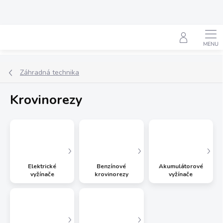
Prejsť
na
obsah
Hľadať
Záhradná technika
Krovinorezy
Elektrické
Benzínové
Akumulátorové
vyžínače
krovinorezy
vyžínače