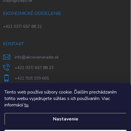
steps@steps.sk
EKONOMICKÉ ODDELENIE
+421 037/ 657 88 22
KONTAKT
info
@
akciovenaradie.sk
+421 037/ 657 88 23
+421 918 339 665
STEPS Nitra
Tento web používa súbory cookie. Ďalším prechádzaním
tohto webu vyjadrujete súhlas s ich používaním. Viac
informácií
tu
.
Nastavenie