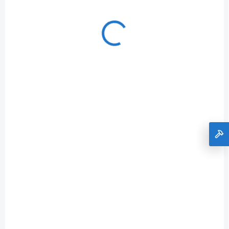
EB41A2501121B
SKLADOM
krovinorez s elektrickým motorom 1200 W