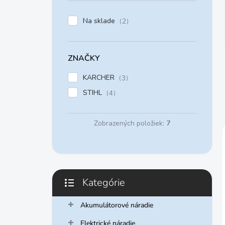
e
l
Na sklade
2
ZNAČKY
KARCHER
3
STIHL
4
Zobrazených položiek:
7
Kategórie
Preskočiť
kategórie
Akumulátorové náradie
Elektrické náradie