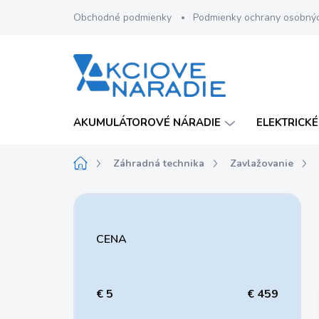
Prejsť
Obchodné podmienky
Podmienky ochrany osobný
na
obsah
AKUMULÁTOROVÉ NÁRADIE
ELEKTRICKÉ
Domov
Záhradná technika
Zavlažovanie
B
o
č
CENA
n
ý
p
a
€
5
€
459
n