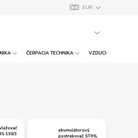
EUR
Značky
Katalógy
Vernostný program
PRÁZDNY KOŠÍK
NÁKUPNÝ
KOŠÍK
HNIKA
ČERPACIA TECHNIKA
VZDUCHOTECHNIKA
vlažovač
akumulátorový
S 130/3
postrekovač STIHL