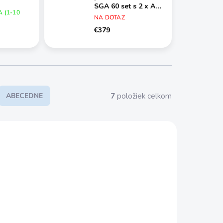
SGA 60 set s 2 x AK
 (1-10
10 + AL 101
NA DOTAZ
€379
7
položiek celkom
ABECEDNE
45-019.0
SA10 SET 7014
ZADARMO