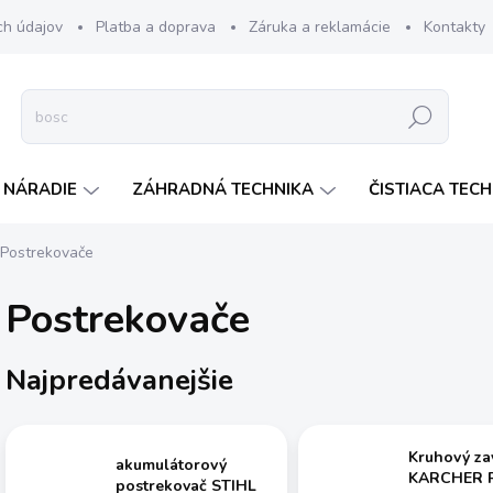
ch údajov
Platba a doprava
Záruka a reklamácie
Kontakty
Hľadať
 NÁRADIE
ZÁHRADNÁ TECHNIKA
ČISTIACA TEC
Postrekovače
Postrekovače
Najpredávanejšie
Kruhový za
akumulátorový
KARCHER R
postrekovač STIHL