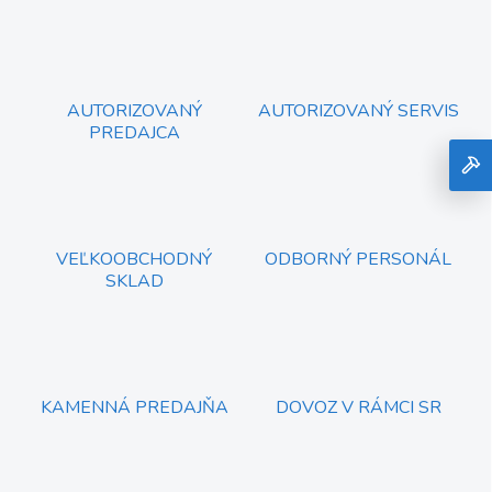
l
á
d
a
c
AUTORIZOVANÝ
AUTORIZOVANÝ SERVIS
i
PREDAJCA
e
p
r
v
k
y
VEĽKOOBCHODNÝ
ODBORNÝ PERSONÁL
v
SKLAD
ý
p
i
s
u
KAMENNÁ PREDAJŇA
DOVOZ V RÁMCI SR