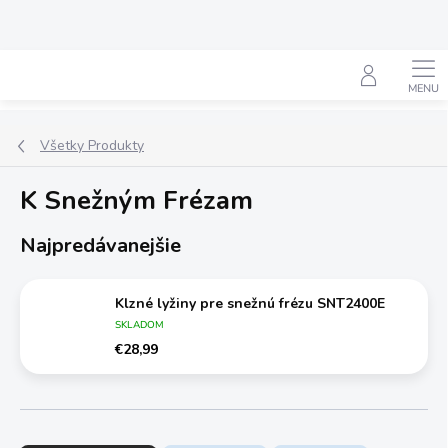
Prejsť
na
obsah
Hľadať
Všetky Produkty
K Snežným Frézam
Najpredávanejšie
Klzné lyžiny pre snežnú frézu SNT2400E
SKLADOM
€28,99
R