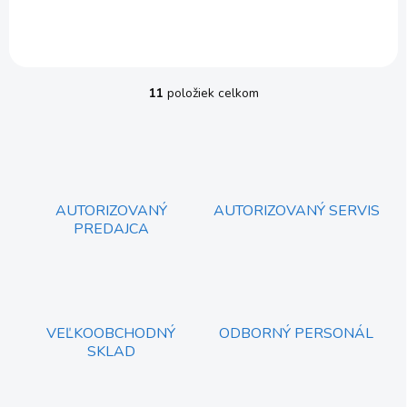
11
položiek celkom
O
v
l
á
d
a
c
AUTORIZOVANÝ
AUTORIZOVANÝ SERVIS
i
PREDAJCA
e
p
r
v
k
y
VEĽKOOBCHODNÝ
ODBORNÝ PERSONÁL
v
SKLAD
ý
p
i