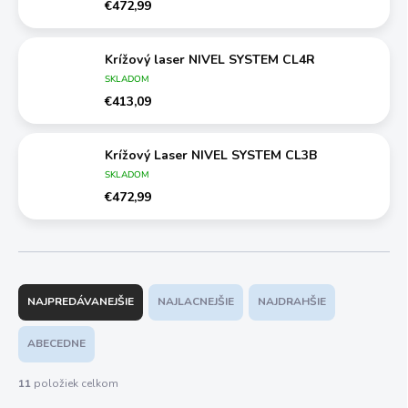
€472,99
Krížový laser NIVEL SYSTEM CL4R
SKLADOM
€413,09
Krížový Laser NIVEL SYSTEM CL3B
SKLADOM
€472,99
R
a
NAJPREDÁVANEJŠIE
NAJLACNEJŠIE
NAJDRAHŠIE
d
e
ABECEDNE
n
i
11
položiek celkom
e