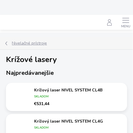
Prejsť
na
obsah
Hľadať
Nivelačné prístroje
Krížové lasery
Najpredávanejšie
Krížový laser NIVEL SYSTEM CL4B
SKLADOM
€531,44
Krížový laser NIVEL SYSTEM CL4G
SKLADOM