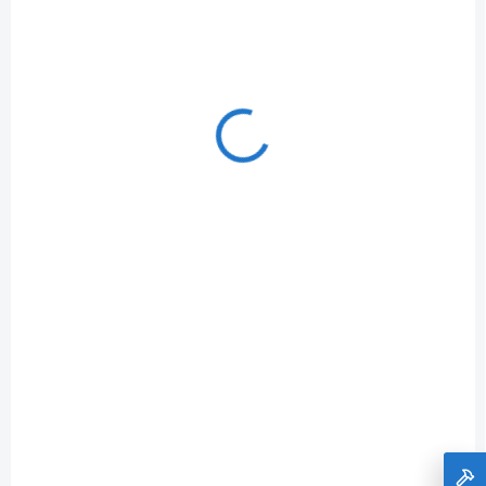
SKLADOM
Krížový laser NIVEL SYSTEM CL3R
€353,18
Do košíka
€287,14 bez DPH
doprava ZDARMA!!