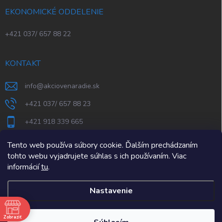
EKONOMICKÉ ODDELENIE
+421 037/ 657 88 22
KONTAKT
info
@
akciovenaradie.sk
+421 037/ 657 88 23
+421 918 339 665
STEPS Nitra
Tento web používa súbory cookie. Ďalším prechádzaním
tohto webu vyjadrujete súhlas s ich používaním. Viac
informácií
tu
.
Nastavenie
e
Zobraziť
Copyright 2026
AkcioveNaradie.sk
. Všetky práva vyhradené.