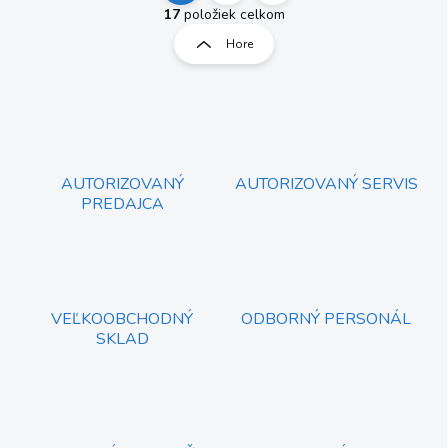
v
t
17
položiek celkom
l
r
Hore
á
á
d
n
a
k
c
o
i
e
v
p
a
r
AUTORIZOVANÝ
AUTORIZOVANÝ SERVIS
n
v
PREDAJCA
i
k
e
y
v
ý
p
i
VEĽKOOBCHODNÝ
ODBORNÝ PERSONÁL
s
SKLAD
u