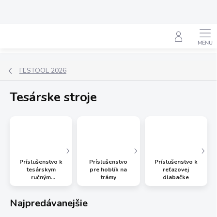
Prejsť
na
obsah
Hľadať
FESTOOL 2026
Tesárske stroje
Príslušenstvo k
Príslušenstvo
Príslušenstvo k
tesárskym
pre hoblík na
reťazovej
ručným
trámy
dlabačke
kotúčovým
pílam
Najpredávanejšie