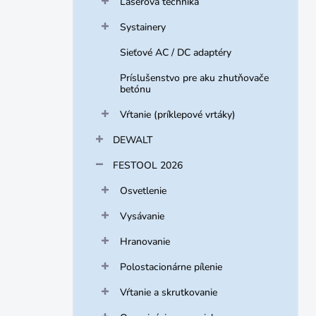
Laserová technika
Systainery
Sieťové AC / DC adaptéry
Príslušenstvo pre aku zhutňovače
betónu
Vŕtanie (príklepové vrtáky)
DEWALT
FESTOOL 2026
Osvetlenie
Vysávanie
Hranovanie
Polostacionárne pílenie
Vŕtanie a skrutkovanie