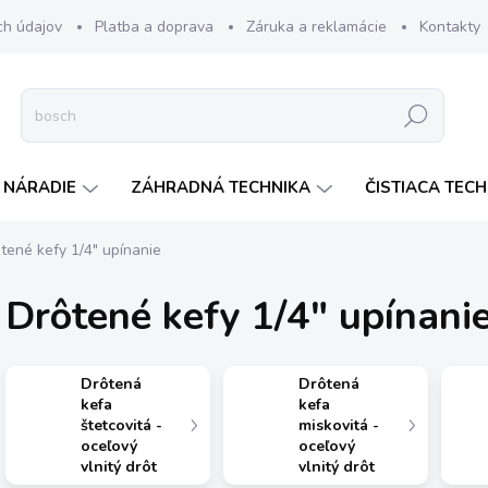
ch údajov
Platba a doprava
Záruka a reklamácie
Kontakty
Hľadať
 NÁRADIE
ZÁHRADNÁ TECHNIKA
ČISTIACA TEC
tené kefy 1/4" upínanie
Drôtené kefy 1/4" upínani
Drôtená
Drôtená
kefa
kefa
štetcovitá -
miskovitá -
oceľový
oceľový
vlnitý drôt
vlnitý drôt