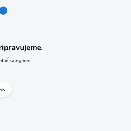
ripravujeme.
atné kategórie.
odu