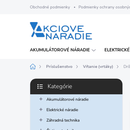
Prejsť
Obchodné podmienky
Podmienky ochrany osobný
na
obsah
AKUMULÁTOROVÉ NÁRADIE
ELEKTRICKÉ
Domov
Príslušenstvo
Vŕtanie (vrtáky)
Drô
B
Kategórie
o
Preskočiť
č
kategórie
n
Akumulátorové náradie
ý
Elektrické náradie
p
a
Záhradná technika
n