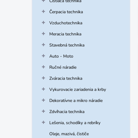
Čistiaca technika
e
l
Čerpacia technika
Vzduchotechnika
Meracia technika
Stavebná technika
Auto - Moto
Ručné náradie
Zváracia technika
Vykurovacie zariadenia a krby
Dekoratívne a mikro náradie
Zdvíhacia technika
Lešenia, schodíky a rebríky
Oleje, mazivá, čističe