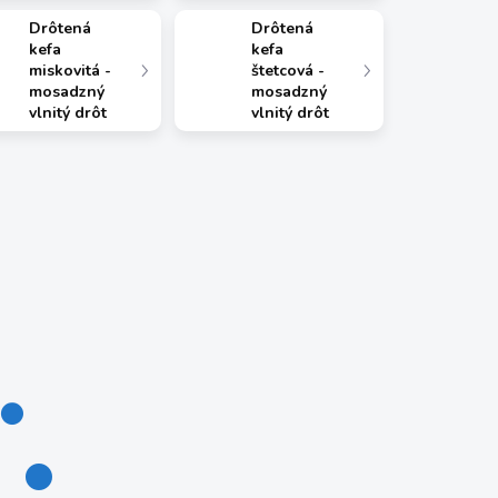
Drôtená
Drôtená
kefa
kefa
miskovitá -
štetcová -
mosadzný
mosadzný
vlnitý drôt
vlnitý drôt