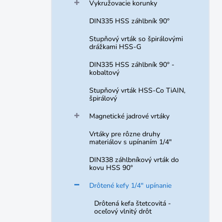
Vykružovacie korunky
DIN335 HSS záhlbník 90°
Stupňový vrták so špirálovými
drážkami HSS-G
DIN335 HSS záhlbník 90° -
kobaltový
Stupňový vrták HSS-Co TiAIN,
špirálový
Magnetické jadrové vrtáky
Vrtáky pre rôzne druhy
materiálov s upínaním 1/4"
DIN338 záhlbníkový vrták do
kovu HSS 90°
Drôtené kefy 1/4" upínanie
Drôtená kefa štetcovitá -
oceľový vlnitý drôt