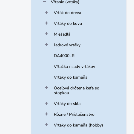
Vŕtanie (vrtáky)
Vrták do dreva
Vrtáky do kovu
Miešadlá
Jadrové vrtáky
DA4000LR
Vŕtačka / sady vrtákov
Vrtáky do kameňa
Oceľová drôtená kefa so
stopkou
Vrtáky do skla
Rôzne / Príslušenstvo
Vrtáky do kameňa (hobby)