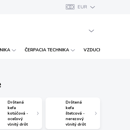
EUR
Značky
Katalógy
Vernostný program
PRÁZDNY KOŠÍK
NÁKUPNÝ
KOŠÍK
HNIKA
ČERPACIA TECHNIKA
VZDUCHOTECHNIKA
e
Drôtená
Drôtená
kefa
kefa
kotúčová -
štetcová -
oceľový
nerezový
vlnitý drôt
vlnitý drôt