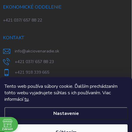
EKONOMICKÉ ODDELENIE
+421 037/ 657 88 22
KONTAKT
info
@
akciovenaradie.sk
+421 037/ 657 88 23
+421 918 339 665
STEPS Nitra
Tento web používa súbory cookie. Ďalším prechádzaním
tohto webu vyjadrujete súhlas s ich používaním. Viac
informácií
tu
.
Nastavenie
e
Zobraziť
Copyright 2026
AkcioveNaradie.sk
. Všetky práva vyhradené.