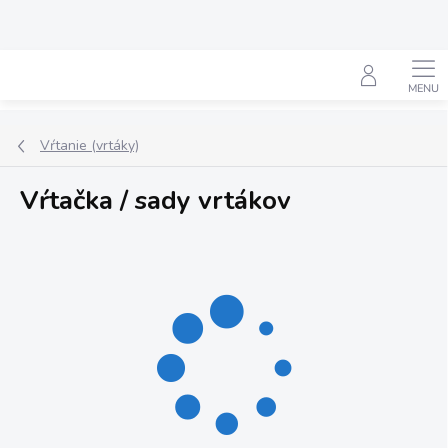
Prejsť
na
obsah
Hľadať
Vŕtanie (vrtáky)
Vŕtačka / sady vrtákov