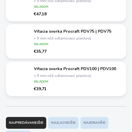
+ 9 mm nôž odlamovací, plastový
SKLADOM
€47,18
Vŕtacia svorka Procraft PDV75 | PDV75
+ 9 mm nôž odlamovací, plastový
SKLADOM
€35,77
Vŕtacia svorka Procraft PDV100 | PDV100
+ 9 mm nôž odlamovací, plastový
SKLADOM
€39,71
R
a
NAJPREDÁVANEJŠIE
NAJLACNEJŠIE
NAJDRAHŠIE
d