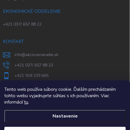
EKONOMICKÉ ODDELENIE
+421 037/ 657 88 22
KONTAKT
info
@
akciovenaradie.sk
+421 037/ 657 88 23
+421 918 339 665
STEPS Nitra
Tento web používa súbory cookie. Ďalším prechádzaním
tohto webu vyjadrujete súhlas s ich používaním. Viac
informácií
tu
.
Nastavenie