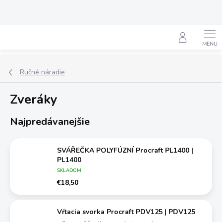
Prejsť
na
obsah
Hľadať
Ručné náradie
Zveráky
Najpredávanejšie
SVÁŘEČKA POLYFÚZNÍ Procraft PL1400 |
PL1400
SKLADOM
€18,50
Vŕtacia svorka Procraft PDV125 | PDV125