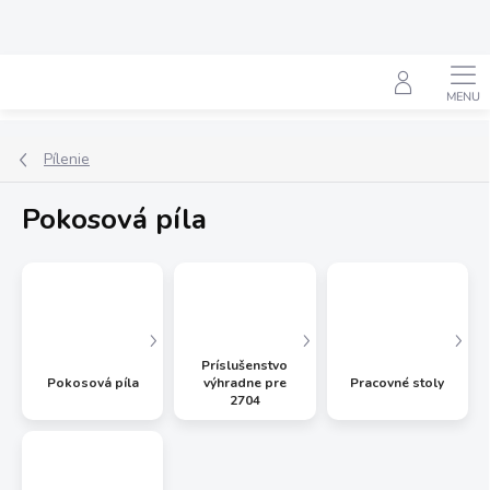
Prejsť
na
obsah
Hľadať
Pílenie
Pokosová píla
Príslušenstvo
Pokosová píla
výhradne pre
Pracovné stoly
2704