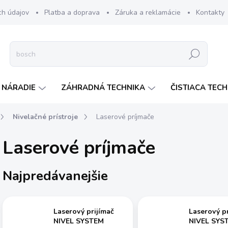
ch údajov
Platba a doprava
Záruka a reklamácie
Kontakty
Hľadať
 NÁRADIE
ZÁHRADNÁ TECHNIKA
ČISTIACA TEC
Nivelačné prístroje
Laserové príjmače
Laserové príjmače
Najpredávanejšie
Laserový prijímač
Laserový pr
NIVEL SYSTEM
NIVEL SYS