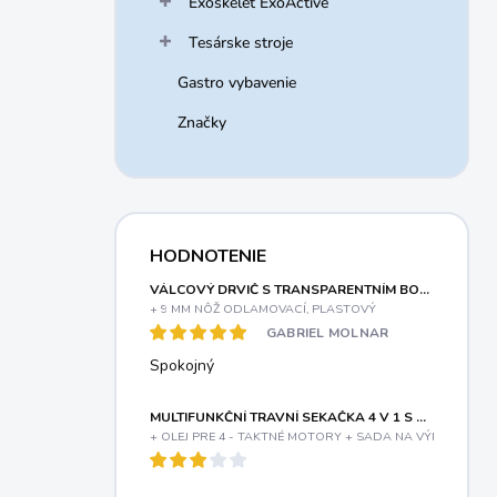
Exoskelet ExoActive
Tesárske stroje
Gastro vybavenie
Značky
HODNOTENIE
VÁLCOVÝ DRVIČ S TRANSPARENTNÍM BOXOM A ELEKTRICKÝM MOTOROM 3000 W RIWALL PRO RES 3044 B
+ 9 MM NÔŽ ODLAMOVACÍ, PLASTOVÝ
GABRIEL MOLNAR
Spokojný
MULTIFUNKČNÍ TRAVNÍ SEKAČKA 4 V 1 S BENZINOVÝM MOTOREM A VARIABILNÍM POJEZDEM RIWALL PRO RPM 5155 V PRO
+ OLEJ PRE 4 - TAKTNÉ MOTORY + SADA NA VÝMENU OLE