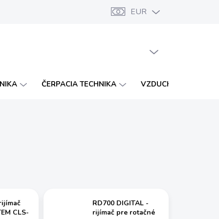
EUR
Značky
Katalógy
Vernostný program
PRÁZDNY KOŠÍK
NÁKUPNÝ
KOŠÍK
HNIKA
ČERPACIA TECHNIKA
VZDUCHOTECHNIKA
ijímač
RD700 DIGITAL -
TEM CLS-
rijímač pre rotačné