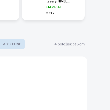
lasery NIVEL
SYSTEM
SKLADEM
€312
4
položiek celkom
ABECEDNE
AKCIA
CLS-4
RD700 DIGITAL
ZADARMO