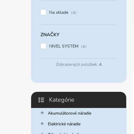
e
l
Na sklade
4
ZNAČKY
NIVEL SYSTEM
4
Zobrazených položiek:
4
Kategórie
Preskočiť
kategórie
Akumulátorové náradie
Elektrické náradie