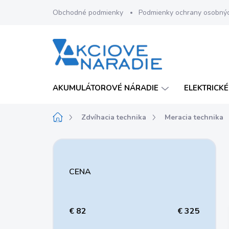
Prejsť
Obchodné podmienky
Podmienky ochrany osobný
na
obsah
AKUMULÁTOROVÉ NÁRADIE
ELEKTRICKÉ
Domov
Zdvíhacia technika
Meracia technika
B
o
č
CENA
n
ý
p
a
€
82
€
325
n