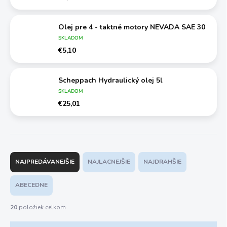
Olej pre 4 - taktné motory NEVADA SAE 30
SKLADOM
€5,10
Scheppach Hydraulický olej 5l
SKLADOM
€25,01
R
a
NAJPREDÁVANEJŠIE
NAJLACNEJŠIE
NAJDRAHŠIE
d
e
ABECEDNE
n
i
20
položiek celkom
e