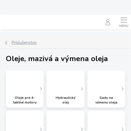
Prejsť
na
obsah
Hľadať
Príslušenstvo
Oleje, mazivá a výmena oleja
Oleje pre 4-
Hydraulický
Sady na
taktné motory
olej
výmenu oleja