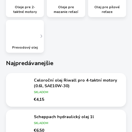
Oleje pre 2-
Oleje pre
Olej pre pílové
taktné motory
mazanie reťazí
reťaze
Prevodový olej
Najpredávanejšie
Celoroční olej Riwall pro 4-taktní motory
(0.6l, SAE10W-30)
SKLADOM
€4,15
Scheppach hydraulický olej 1l
SKLADOM
€6,50