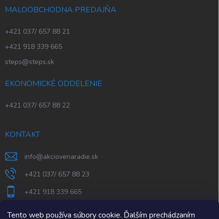
MALOOBCHODNA PREDAJŇA
+421 037/ 657 88 21
+421 918 339 665
steps@steps.sk
EKONOMICKÉ ODDELENIE
+421 037/ 657 88 22
KONTAKT
info
@
akciovenaradie.sk
+421 037/ 657 88 23
+421 918 339 665
STEPS Nitra
Tento web používa súbory cookie. Ďalším prechádzaním