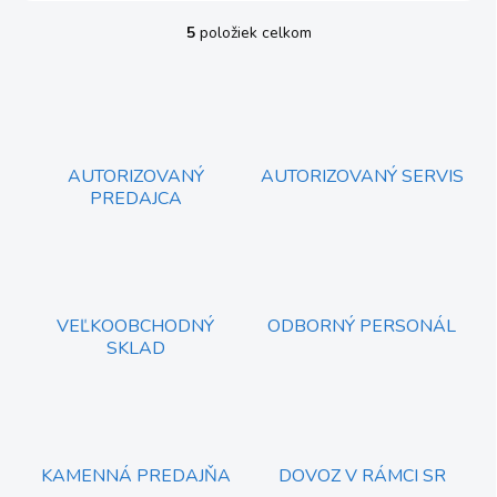
5
položiek celkom
O
v
l
á
d
a
c
AUTORIZOVANÝ
AUTORIZOVANÝ SERVIS
i
PREDAJCA
e
p
r
v
k
y
VEĽKOOBCHODNÝ
ODBORNÝ PERSONÁL
v
SKLAD
ý
p
i
s
u
KAMENNÁ PREDAJŇA
DOVOZ V RÁMCI SR