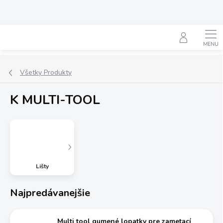
Prejsť
na
obsah
Hľadať
Všetky Produkty
K MULTI-TOOL
Lišty
Najpredávanejšie
Multi tool gumené lopatky pre zametací