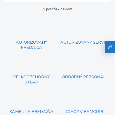
1
položiek celkom
O
v
l
á
d
a
c
AUTORIZOVANÝ
AUTORIZOVANÝ SERVIS
i
PREDAJCA
e
p
r
v
k
y
VEĽKOOBCHODNÝ
ODBORNÝ PERSONÁL
v
SKLAD
ý
p
i
s
u
KAMENNÁ PREDAJŇA
DOVOZ V RÁMCI SR