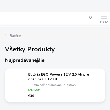
Prejsť
na
obsah
Hľadať
Batérie
Všetky Produkty
Najpredávanejšie
Batéria EGO Power+ 12 V 2.0 Ah pre
nožnice CHT2001E
+ 9 mm nôž odlamovací, plastový
SKLADOM
€39