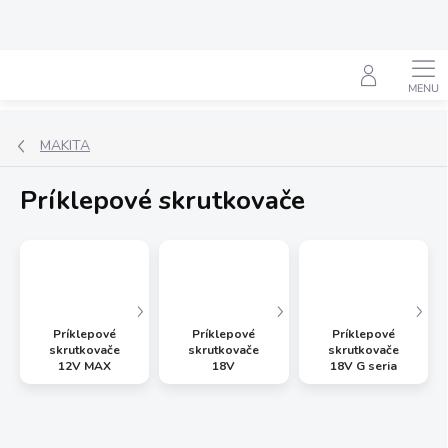
Prejsť
na
obsah
Hľadať
MAKITA
Príklepové skrutkovače
Príklepové
Príklepové
Príklepové
skrutkovače
skrutkovače
skrutkovače
12V MAX
18V
18V G seria