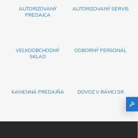
AUTORIZOVANÝ
AUTORIZOVANÝ SERVIS
PREDAJCA
VEĽKOOBCHODNÝ
ODBORNÝ PERSONÁL
SKLAD
KAMENNÁ PREDAJŇA
DOVOZ V RÁMCI SR
Z
á
p