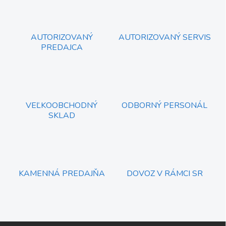
o
i
e
v
p
a
r
AUTORIZOVANÝ
AUTORIZOVANÝ SERVIS
n
v
PREDAJCA
i
k
e
y
v
ý
p
i
VEĽKOOBCHODNÝ
ODBORNÝ PERSONÁL
s
SKLAD
u
KAMENNÁ PREDAJŇA
DOVOZ V RÁMCI SR