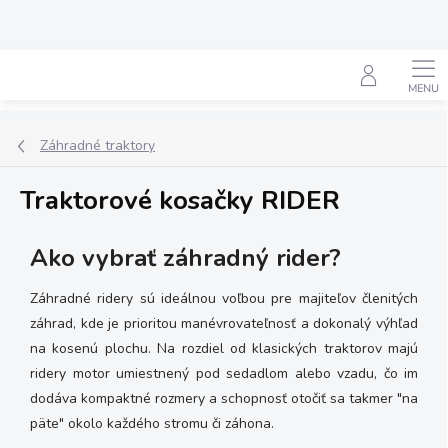
Prejsť
na
obsah
Hľadať
Záhradné traktory
Traktorové kosačky RIDER
Ako vybrať záhradný rider?
Záhradné ridery sú ideálnou voľbou pre majiteľov členitých
záhrad, kde je prioritou manévrovateľnosť a dokonalý výhľad
na kosenú plochu. Na rozdiel od klasických traktorov majú
ridery motor umiestnený pod sedadlom alebo vzadu, čo im
dodáva kompaktné rozmery a schopnosť otočiť sa takmer "na
päte" okolo každého stromu či záhona.