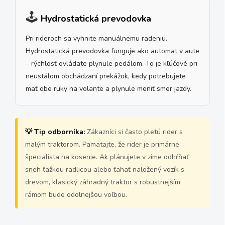
🕹️
Hydrostatická prevodovka
Pri rideroch sa vyhnite manuálnemu radeniu.
Hydrostatická prevodovka funguje ako automat v aute
– rýchlosť ovládate plynule pedálom. To je kľúčové pri
neustálom obchádzaní prekážok, kedy potrebujete
mať obe ruky na volante a plynule meniť smer jazdy.
💡 Tip odborníka:
Zákazníci si často pletú rider s
malým traktorom. Pamätajte, že rider je primárne
špecialista na kosenie. Ak plánujete v zime odhŕňať
sneh ťažkou radlicou alebo ťahať naložený vozík s
drevom, klasický záhradný traktor s robustnejším
rámom bude odolnejšou voľbou.