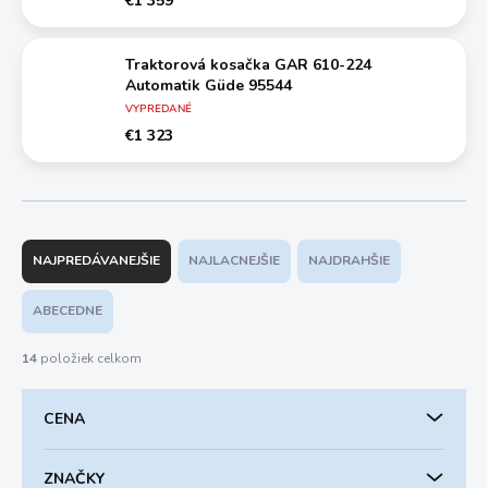
€1 359
Traktorová kosačka GAR 610-224
Automatik Güde 95544
VYPREDANÉ
€1 323
R
a
NAJPREDÁVANEJŠIE
NAJLACNEJŠIE
NAJDRAHŠIE
d
e
ABECEDNE
n
i
14
položiek celkom
e
p
CENA
r
o
d
ZNAČKY