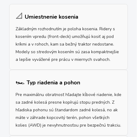
📐
Umiestnenie kosenia
Základným rozhodnutím je poloha kosenia. Ridery s
kosením vpredu (front-deck) umožňujú kosiť aj pod
kríkmi a v rohoch, kam sa bežný traktor nedostane.
Modely so stredovým kosením sú zasa kompaktnejšie
a lepšie vyvážené pre prácu v miernych svahoch.
🏎️
Typ riadenia a pohon
Pre maximálnu obratnosť hľadajte kĺbové riadenie, kde
sa zadné kolesá presne kopírujú stopu predných. Z
hľadiska pohonu sú štandardom zadné kolesá, no ak
máte v záhrade kopcovitý terén, pohon všetkých
kolies (AWD) je nevyhnutnosťou pre bezpečnú trakciu.