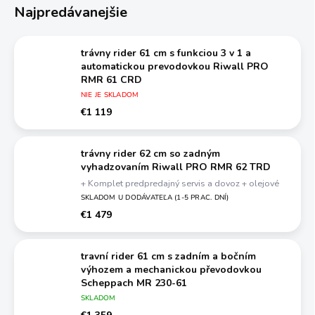
Najpredávanejšie
trávny rider 61 cm s funkciou 3 v 1 a
automatickou prevodovkou Riwall PRO
RMR 61 CRD
NIE JE SKLADOM
€1 119
trávny rider 62 cm so zadným
vyhadzovaním Riwall PRO RMR 62 TRD
+ Komplet predpredajný servis a dovoz + olejové
náplne
SKLADOM U DODÁVATEĽA (1-5 PRAC. DNÍ)
€1 479
travní rider 61 cm s zadním a bočním
výhozem a mechanickou převodovkou
Scheppach MR 230-61
+ olej + sada na výmenu oleja
SKLADOM