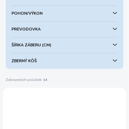
u
k
POHON/VÝKON
t
o
v
PREVODOVKA
ŠÍRKA ZÁBERU (CM)
ZBERNÝ KÔŠ
Zobrazených položiek:
14
V
ý
AKCIA
TK13K2601001B
p
DARČEK !!!
i
ZADARMO
s
p
r