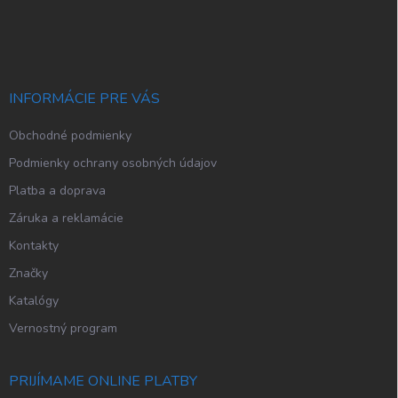
Z
á
p
ä
t
i
INFORMÁCIE PRE VÁS
e
Obchodné podmienky
Podmienky ochrany osobných údajov
Platba a doprava
Záruka a reklamácie
Kontakty
Značky
Katalógy
Vernostný program
PRIJÍMAME ONLINE PLATBY